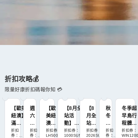
折扣攻略💰
限量好康折扣碼報你知 💳
【歐美
週
【歐
【8月全
【8
秋
冬季超
紐澳】
六
美紐
站活
月全
冬
早鳥行
滿
歐
澳】
動】滿
站活
早
程體驗
10,000
美
滿
$10,000
動】
鳥
滿
折扣
折扣
折扣券：
折扣券：
折扣券：
折扣
折扣券：
券：
券：
LH50002
1000SUMMER
2026SUMMER
券：
WIN120
折500
日
5,000
折
不限
行
$1000