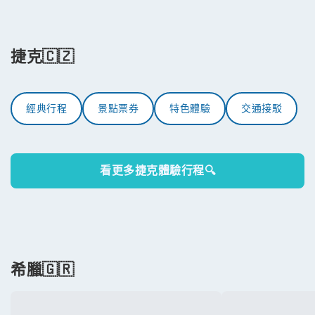
捷克🇨🇿
經典行程
景點票券
特色體驗
交通接駁
看更多捷克體驗行程🔍
希臘🇬🇷