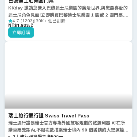
巴黎迪士尼樂園門票
KKday 邀請您進入巴黎迪士尼樂園的魔法世界,與您最喜愛的
迪士尼角色見面!立即購買巴黎迪士尼樂園 1 園或 2 園門票,立
4.7 (1203)
30K+ 個已訂購
即確認!讓自己沉浸在魔法之中。享受刺激的遊樂設施、特別
NT$
1,933
起
活動,並創造難忘的回憶。選擇迪士尼飯店與門票方案升級您
立即訂購
的旅程,包含迪士尼紐約飯店 - 漫威藝術(Disney's Hotel
New York – The Art of Marvel)、紐波特灣俱樂部
(Newport Bay Club)或夏安(Cheyenne)等飯店選擇,並可自
由選購餐飲計劃。現在就預訂,開啟一場巴黎的魔法冒險!
瑞士旅行通行證 Swiss Travel Pass
瑞士通行證是瑞士官方專為外國旅客規劃的旅遊利器,可在所
購車票效期內,不限次數搭乘瑞士境內 90 個城鎮的大眾運輸工
2人成行贈機場接送500元