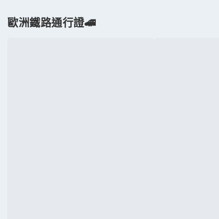
歐洲鐵路通行證🚄