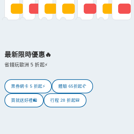
LH500
EADAY
STR79
94
折
$1,000
門檻
程
折
立
立
立
立
立
立
立
折
150
94
體
$1200
即
即
即
即
即
即
即
領
領
領
領
領
領
領
折
驗
取
取
取
取
取
取
取
79
折
最新限時優惠🔥
省錢玩歐洲 5 折起⚡
票券網卡 5 折起⚡
體驗 65折起🥐
買就送好禮🛍️
行程 28 折起🎒