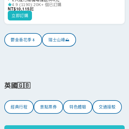
具,包括國鐵火車 (SBB)、景觀列車及巴士遊船,更可享免費參
4.9 (1190)
20K+ 個已訂購
觀超過 500 間瑞士博物館,讓您省錢且輕鬆遊覽瑞士!無限次搭
NT$
10,115
起
乘瑞士境內 90 個城鎮的大眾運輸工具,包括國鐵火車
立即訂購
(SBB)、巴士及遊船
鬱金香花季🌷
瑞士山峰⛰️
英國🇬🇧
經典行程
景點票券
特色體驗
交通接駁