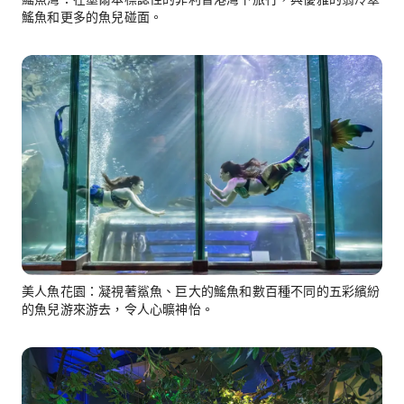
鰩魚和更多的魚兒碰面。
美人魚花園：凝視著鯊魚、巨大的鰩魚和數百種不同的五彩繽紛
的魚兒游來游去，令人心曠神怡。