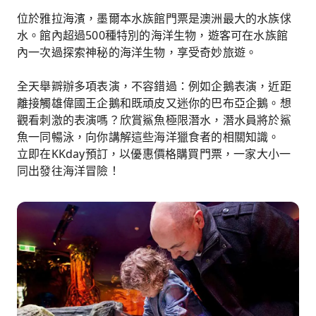
位於雅拉海濱，墨爾本水族館門票是澳洲最大的水族俅
水。館內超過500種特別的海洋生物，遊客可在水族館
內一次過探索神秘的海洋生物，享受奇妙旅遊。
全天舉辧辦多項表演，不容錯過：例如企鵝表演，近距
離接觸雄偉國王企鵝和既頑皮又迷你的巴布亞企鵝。想
觀看刺激的表演嗎？欣賞鯊魚極限潛水，潛水員將於鯊
魚一同暢泳，向你講解這些海洋獵食者的相關知識。
立即在KKday預訂，以優惠價格購買門票，一家大小一
同出發往海洋冒險！