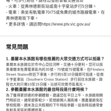
場，可步行前往。請在出發前查看交通信息
- 火車：從弗林德斯街站或南十字星站步行5分鐘。
- 電車：乘坐有軌電車70/75或免費的城市路線電車，在
弗林德斯街下車。
* 更多詳情，請訪問https://www.ptv.vic.gov.au/
常見問題
1. 墨爾本水族館有哪些推薦的大眾交通方式可以抵達？
墨爾本水族館位於市中心亞拉河畔，交通十分便利。您可以搭
乘墨爾本免費電車區內的35號、70號或75號電車，在Flinders
Street Station附近下車後，步行約5至10分鐘即可抵達。從南
十字星車站（Southern Cross Station）步行前往水族館，路
程也大約只需10至15分鐘，沿途可欣賞市區風光。
2. 參觀墨爾本水族館的最佳時段是什麼時候？
為了獲得更舒適的參觀體驗，建議您在平日上午、水族館剛開
門時前往，通常遊客較少。若想避開人潮高峰，應盡量避免在
學校假期、週末及公共假期的下午時段參觀，這些時段通常會
有較多家庭和團體遊客。