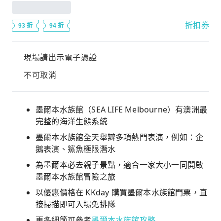
折扣券
93 折
94 折
現場請出示電子憑證
不可取消
墨爾本水族館（SEA LIFE Melbourne）有澳洲最
完整的海洋生態系統
墨爾本水族館全天舉辧多項熱門表演，例如：企
鵝表演、鯊魚極限潛水
為墨爾本必去親子景點，適合一家大小一同開啟
墨爾本水族館冒險之旅
以優惠價格在 KKday 購買墨爾本水族館門票，直
接掃描即可入場免排隊
更多細節可參考
墨爾本水族館攻略