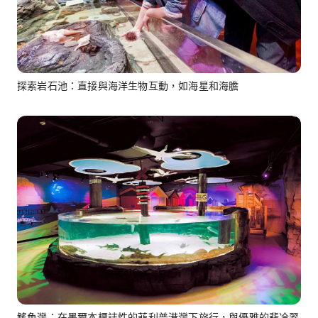
探索岩石池：直接與海洋生物互動，如海星和海膽
鰩魚灣：在墨爾本標誌性的菲利普港灣下旅行，與優雅的翡冷翠