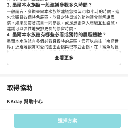
3. 墨爾本水族館一般建議參觀多久時間？
一般而言，參觀墨爾本水族館建議您預留2到3小時的時間。這
包含觀賞各個特色展區、欣賞定時舉辦的動物餵食與解說表
演。如果您帶著孩童一同參觀，或是想更深入體驗互動設施，
建議可以彈性地安排更長的停留時間。
4. 墨爾本水族館有哪些必看或獨特的展區體驗？
墨爾本水族館有多個必看且獨特的展區。您可以前往「南極世
界」近距離觀賞可愛的國王企鵝與巴布亞企鵝。在「鯊魚船長
探險」中，能透過透明隧道體驗被鯊魚和巨型魟魚環繞的刺激
查看更多
感。此外，「熱帶之洋」展示區則呈現了大堡礁豐富多彩的海
洋生物生態。
5. 墨爾本水族館適合親子或家庭遊客嗎，有哪些設施？
墨爾本水族館非常適合親子與家庭遊客。館內設有專為兒童設
計的互動體驗區，如觸摸池和虛擬實境體驗，讓孩子們在玩樂
取得協助
中學習海洋知識。此外，水族館定期舉辦各種教育性講解與動
常見問題
物餵食秀，讓大小朋友都能近距離了解海洋生物的習性。館內
空間寬敞，方便嬰兒推車通行。
KKday 幫助中心
1. 墨爾本水族館有哪些推薦的大眾交通方式可以抵
6. 墨爾本水族館的購票流程是什麼？現場購票與預訂有
達？
什麼不同？
墨爾本水族館位於市中心亞拉河畔，交通十分便利。您可
墨爾本水族館提供現場購票和線上預訂兩種方式。現場購票在
選擇方案
以搭乘墨爾本免費電車區內的35號、70號或75號電車，在
熱門時段可能需要排隊等候。建議您可以透過 KKday 線上預