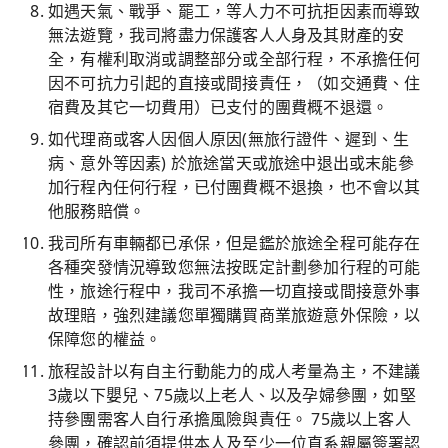
如遇天氣、戰爭、罷工，等人力不可抗拒因素而導致
無法遊覽，我司將盡力保護客人人身及其財產的安
全，有權利取消或調整部分或全部行程，不承擔任何
因不可抗力引起的直接或間接責任，（如交通費、住
宿費及其它一切費用）已支付的團費概不退還。
如代理商或客人因個人原因(無旅行證件、遲到、生
病、意外等因素) 於旅途當天或旅途中退出或末能參
加行程內任何行程，已付團費概不退換，也不會以其
他服務賠償。
我司所有車輛都已承保，但是鑑於旅途全程可能存在
各種突發情況導致您無法按既定計劃參加行程的可能
性，旅途行程中，我司不承擔一切直接或間接意外事
故理賠，強烈建議您單獨購買商業旅遊意外保險，以
保障您的權益。
旅程設計以有自主行動能力的成人考量為主，不建議
3歲以下嬰兒、75歲以上老人、以及孕婦參團，如堅
持參團需客人自行承擔風險與責任。 75歲以上客人
參團，確認前須提供本人及至少一位直系親屬簽署認