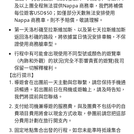
及以上團全程無法提供Nappa 商務車，我們將補償
每位遊客USD$50；如僅部分天數無法安排使用
Nappa 商務車，則不予賠償，敬請理解。
第一天洛杉磯至拉斯維加斯、以及第七天拉斯維加斯
返回洛杉磯的路段，將依據當日情況安排車輛，不保
證使用商務艙車型。
行程中有可能會出現使用不同型號或顏色的遊覽車
（內飾和外觀）的狀況(完全不影響貴賓的遊覽)我司
保留一切解釋權利。
【出行提示】
導遊會在出團前一天主動與您聯繫，請您保持手機通
訊暢通。若出團前日在飛機或遊輪上，請及時告知，
我們將提前與您聯絡。
支付給司機兼導遊的服務費，與及團費不包括中的自
費項目費用將會以現金方式收取，參團前請您把這部
分費用計劃在旅行開支內。
固定地點集合出發的行程，如您未能準時抵達集合