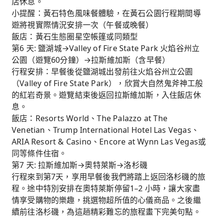
店休息。
小提醒：黃石特色風味餐體驗，在黃石公園行程期間導
遊將視實際情況安排一次（午餐或晚餐）
飯店：黃石生態圈星空帳篷或同類型
第6 天: 鹽湖城→Valley of Fire State Park 火焰谷州立
公園（遊覽60分鐘）→拉斯維加斯（含早餐）
行程安排：早餐後從鹽湖城出發前往火焰谷州立公園
（Valley of Fire State Park），欣賞大自然鬼斧神工般
的紅岩奇景。遊覽結束後返回拉斯維加斯，入住飯店休
息。
飯店：Resorts World、The Palazzo at The
Venetian、Trump International Hotel Las Vegas、
ARIA Resort & Casino、Encore at Wynn Las Vegas或
同等條件住宿。
第7 天: 拉斯維加斯→奧特萊斯→洛杉磯
行程來到第7天，享用早餐後我們將踏上返回洛杉磯的旅
程。途中特別安排在奧特萊斯停留1–2 小時，讓大家盡
情享受購物的樂趣，挑選物超所值的心儀商品。之後繼
續前往洛杉磯，為這趟精彩難忘的旅程畫下完美句點。