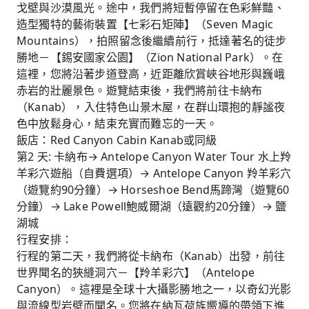
戈壁與沙漠風光。途中，我們將短暫停留在色彩鮮豔、
造型獨特的藝術裝置【七彩石矩陣】（Seven Magic
Mountains），拍照留念後繼續前行，抵達著名的徒步
勝地－【錫安國家公園】（Zion National Park）。在
這裡，您將沿著步道登高，近距離欣賞峽谷地形與巍峨
赤岩的壯麗景色。遊覽結束後，我們將前往卡納布
（Kanab），入住特色山景木屋，在群山環抱的靜謐夜
色中放鬆身心，結束充實而難忘的一天。
飯店：Red Canyon Cabin Kanab或同級
第2 天: 卡納布→ Antelope Canyon Water Tour 水上羚
羊彩穴遊船（自費選項）→ Antelope Canyon 羚羊彩穴
（遊覽約90分鐘）→ Horseshoe Bend馬蹄灣（遊覽60
分鐘）→ Lake Powell鮑威爾湖（遠觀約20分鐘）→ 鹽
湖城
行程安排：
行程的第二天，我們將從卡納布（Kanab）出發，前往
世界聞名的狹縫洞穴－【羚羊彩穴】（Antelope
Canyon）。這裡是全球十大攝影勝地之一，以奇幻光影
與流線型岩壁而聞名。您將在納瓦荷族嚮導的帶領下進