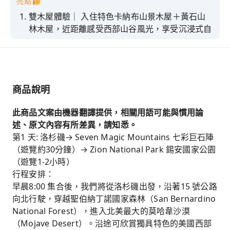
亮點
雙木屋體驗｜ 入住特色卡納布山景木屋＋黃石山
林木屋，近距離感受西部山谷風光，享受沉浸式自
然體驗。
黃石熊探秘｜ 掌握年度限定時段參團，探秘野生
黑熊/灰熊，全程由專業司導引導安全觀賞。
精選必看路線｜一次打卡黃石，大提頓，羚羊谷，
商品說明
馬蹄灣，錫安，鹽湖城，火焰谷等熱門景點
此商品文案由機器翻譯提供，相關用語可能與慣用論
星鏈在線｜全程配備Starlink 衛星網絡，Wi-Fi 全
述、原文內容有所差異，請知悉。
車覆蓋，暢連每一段旅程，奢享尊貴旅程
第1 天: 洛杉磯→ Seven Magic Mountains 七彩巨石陣
精緻小團｜ 10–13 人精品小團，中/英文雙語司導
（遊覽約30分鐘）→ Zion National Park 錫安國家公園
全程陪同，講解黃石地熱奇觀、野生動物生態與隱
（遊覽1-2小時）
藏拍照點
行程安排：
早晨8:00 集合後，我們將從洛杉磯出發，沿著15 號公路
向北行駛，穿越聖伯納丁諾國家森林（San Bernardino
National Forest），進入北美最大的莫哈韋沙漠
（Mojave Desert）。沿途可欣賞獨具特色的美國西部