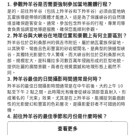
1. 參觀羚羊谷是否需要強制參加當地團體行程？
是的，前往羚羊谷（包括上羚羊谷和下羚羊谷）必須由當地納
瓦霍族導遊帶領的團體才能進入。這是為了保護峽谷的自然環
境並確保遊客安全。通常，參加包含羚羊谷的行程，專業司導
會負責協調當地導遊服務，確保您能順利參觀。
2. 羚羊谷與大峽谷在地理位置和景觀上有何主要區別？
羚羊谷位於亞利桑那州的佩吉市附近，屬於納瓦霍族保留地，
以其狹窄、彎曲且色彩豐富的砂岩壁聞名，是典型的狹縫型峽
谷，其獨特光影變化令人驚嘆。而大峽谷則位於亞利桑那州北
部，規模宏大，是科羅拉多河數百萬年侵蝕形成的巨型地貌，
提供壯麗的廣闊景觀。兩者在視覺震撼和地理形態上截然不
同。
3. 羚羊谷最佳的日間攝影時間通常是何時？
羚羊谷的最佳日間攝影時間通常是在中午前後，大約上午 10
點至下午 2 點之間。此時陽光有機會從峽谷頂部垂直射入，形
成著名的「光束」效果，尤其是在上羚羊谷，能捕捉到最戲劇
性的光影變幻和豐富的色彩層次，是攝影愛好者不可錯過的時
機。
4. 前往羚羊谷的最佳季節和月份是什麼時候？
前往羚羊谷的最佳季節通常是春季（3月至5月）和秋季（9月
查看更多
至11月）。這些月份天氣較為宜人，避開了夏季的酷熱和冬季