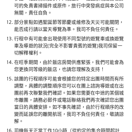
可的免責書掃描件或原件，旅行中突發病症與本公司
無關，責任自負。
部分景點如遇聖誕節等節慶或維修及天災可能關閉，
能否成行請以當天導覽為準。我司不負任何責任。
行程中有可能會出現使用不同型號的遊覽車或換遊覽
車及導遊的狀況(完全不影響貴賓的遊覽)我司保留一
切解釋權利。
在旺季期間，由於飯店房間供應緊張，我們可能會為
您更換同等級的飯店，也請您理解及支持！
該團的行程順序可能會根據您的特定出團時間而有所
調整，具體的調整順序您可以在團上諮詢導遊或在出
團前再次聯繫我們確認。如果您需要在中途的某個城
市離團，請務必郵件或電話聯絡我們再次確認您出團
當日的具體安排。如不事先確認，由於行程順序的改
變而延誤您的離開航班，我司不負任何責任，敬請諒
解。
司機每天正常工作10小時（從約定的集合時間起計