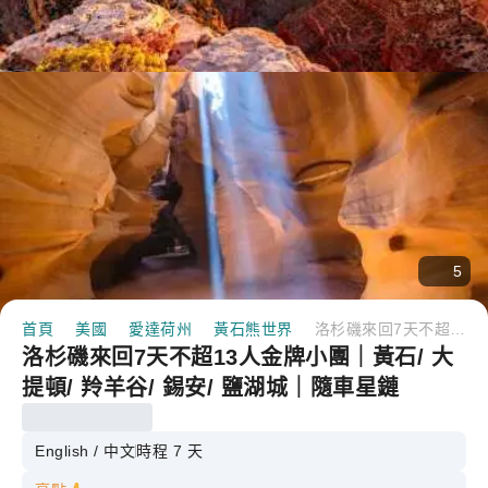
5
首頁
美國
愛達荷州
黃石熊世界
洛杉磯來回7天不超13人金牌小團｜黃石/ 大提頓/ 羚羊谷/ 錫安/ 鹽湖城｜隨車星鏈
洛杉磯來回7天不超13人金牌小團｜黃石/ 大
提頓/ 羚羊谷/ 錫安/ 鹽湖城｜隨車星鏈
English / 中文
時程 7 天