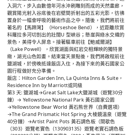
入洞穴，步入由數億年河水沖刷雕刻而成的天然畫廊，
觀賞陽光射入谷底後在岩壁間折射出的五彩光影，彷彿
置身於一幅會呼吸的藝術作品之中。隨後，我們將前往
著名的【馬蹄灣】（Horseshoe Bend），近距離欣賞
科羅拉多河切割出的壯闊U 型峽谷；懸崖與綠水交織的
景色，美得令人屏息。接著驅車前往【鮑威爾湖】
（Lake Powell），欣賞湖面與紅岩交相輝映的獨特景
緻，湖光山色如畫。結束當天景點後，我們將啟程前往
鹽湖城，於傍晚抵達飯店入住，為接下來的黃石國家公
園行程做好充分準備。
飯店：Hilton Garden Inn, La Quinta Inns & Suite，
Residence Inn by Marriott或同級
第3 天: 鹽湖城→Great Salt Lake大鹽湖城（遊覽30分
鐘）→ Yellowstone National Park 黃石國家公園
→Yellowstone Bear World 黃石熊世界（自費選項）
→The Grand Prismatic Hot Spring 大棱鏡溫泉（遊覽
40分鐘）→Artist Paint Pots 黃石調色板（間歇色
（303）遊覽老實色（130903135）遊覽老實石調色板