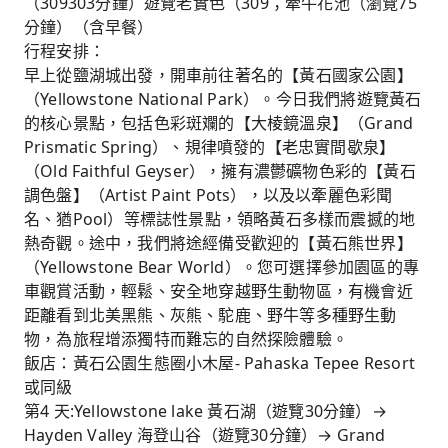
（309303分鐘）遊覽老實色（309；牽牛花池（瀏覽75
分鐘）（含早餐）
行程安排：
早上從鹽湖城出發，開車前往著名的【黃石國家公園】
（Yellowstone National Park）。今日我們將遊覽黃石
的核心景點，包括色彩斑斕的【大棱鏡溫泉】（Grand
Prismatic Spring）、規律噴發的【老忠實間歇泉】
（Old Faithful Geyser），擁有濃鬱礦物色彩的【黃石
調色盤】（Artist Paint Pots），以及以牽麗色彩聞
名、猶Pool）等標誌性景點，領略黃石多樣而震撼的地
熱奇觀。途中，我們將途經備受歡迎的【黃石熊世界】
（Yellowstone Bear World）。您可選擇參加園區的專
車觀賞活動，輕鬆、安全地穿越野生動物區，有機會近
距離看到北美黑熊、灰熊、駝鹿、野牛等多種野生動
物，為旅程增添獨特而難忘的自然探險體驗。
飯店：黃石公園生態圈小木屋- Pahaska Tepee Resort
或同級
第4 天:Yellowstone lake 黃石湖（遊覽30分鐘）→
Hayden Valley 海登山谷（遊覽30分鐘）→ Grand