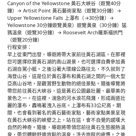
Canyon of the Yellowstone 黃石大峽谷（遊覽40分
鐘）→ Artisit Point 黃石藝術家點（遊覽30分鐘）→
Upper Yellowstone Falls 上瀑布（→30分鐘）→
Yellowstone 30分鐘遊覽黃泉）遊覽黃泉（30分鐘）猛
獁溫泉（遊覽30分鐘）→ Roosevelt Arch羅斯福拱門
（遊覽20分鐘）
行程安排：
早上從東門出發，導遊將帶大家前往黃石湖區，在那裡
您可選擇欣賞黃石湖的高山湖景，也可選擇自費參加黃
石湖自駕小艇。之後沿著大環線公路往北，不久就到了
海登山谷，這是位於黃石瀑布和黃石湖之間的一個大型
亞高山谷地，是觀賞野生動物的絕佳景點。隨後導覽將
帶您前往黃石大峽谷，這是黃石公園最壯麗、最華美的
景色之一。在這裡，湍急的河水浪花飛濺，形成兩道壯
麗的瀑布，轟鳴著洩入谷底。上瀑布有33公尺高。期
間，也會看到著名的黃石藝術家點，藝術家點美景呈現
在黃石大峽谷的峽壁之上，站在這，會不自覺的感嘆大
自然的神奇。隨後，導遊將帶領您前往黃石生態圈熱溫
泉，帶您體驗舒適放鬆的溫泉，洗去旅程的疲憊。之後