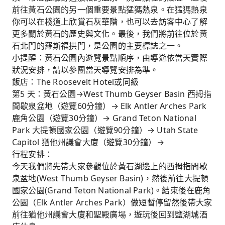
前往黃石公園的另一個重要景點猛獁熱泉。在猛獁熱泉
你可以在棧道上欣賞石灰華階，也可以去訪客中心了解
更多關於黃石的歷史與文化。最後，我們將前往位於黃
石北門的羅斯福拱門，是公園的主要標誌之一。
小提醒：黃石公園內遊覽景點順序，由導遊依當天實際
狀況安排，請以參團當天導覽安排為準。
飯店：The Roosevelt Hotel或同級
第5 天：黃石公園→West Thumb Geyser Basin 西拇指
間歇泉盆地（遊覽60分鐘）→ Elk Antler Arches Park
鹿角公園（遊覽30分鐘）→ Grand Teton National
Park 大提頓國家公園（遊覽90分鐘）→ Utah State
Capitol 猶他州議會大廈（遊覽30分鐘）→
行程安排：
今天我們將先帶大家參觀位於黃石湖邊上的西拇指間歇
泉盆地(West Thumb Geyser Basin)，然後前往大提頓
國家公園(Grand Teton National Park)。結束後在鹿角
公園（Elk Antler Arches Park）做短暫停留然後帶大家
前往猶他州議會大廈和聖殿廣場，遊玩後回到鹽湖城酒