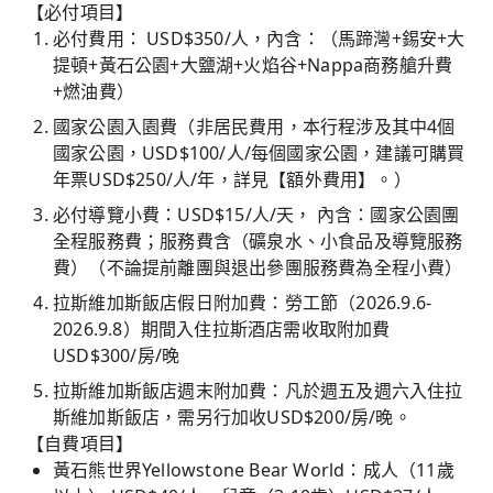
【必付項目】
必付費用： USD$350/人，內含：（馬蹄灣+錫安+大
提頓+黃石公園+大鹽湖+火焰谷+Nappa商務艙升費
+燃油費）
國家公園入園費（非居民費用，本行程涉及其中4個
國家公園，USD$100/人/每個國家公園，建議可購買
年票USD$250/人/年，詳見【額外費用】。）
必付導覽小費：USD$15/人/天， 內含：國家公園團
全程服務費；服務費含（礦泉水、小食品及導覽服務
費）（不論提前離團與退出參團服務費為全程小費）
拉斯維加斯飯店假日附加費：勞工節（2026.9.6-
2026.9.8）期間入住拉斯酒店需收取附加費
USD$300/房/晚
拉斯維加斯飯店週末附加費：凡於週五及週六入住拉
斯維加斯飯店，需另行加收USD$200/房/晚。
【自費項目】
黃石熊世界Yellowstone Bear World：成人（11歲