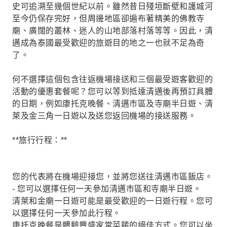
史可追溯至幾個世紀以前。雖然昔日殘垣斷壁和護城河
至今仍保存完好，但周邊地區卻遍布著精美的佛教寺
廟、廣闊的叢林、迷人的山地部落村落等等。因此，清
邁成為泰國最受歡迎的旅遊目的地之一也就不足為奇
了。
何不選擇這個包含往返機場接送和三個最受遊客歡迎的
活動的優惠套餐呢？您可以等到抵達清邁後再預訂具體
的日期，例如康托克晚餐、清邁市區及寺廟半日遊、清
萊及金三角一日遊以及送您返回機場的接送服務。
**旅行行程：**
您的代表將在機場迎接您，並將您送往清邁市區飯店。
- 您可以選擇任何一天參加清邁市區和寺廟半日遊。
清萊和金廟一日遊可能是最受歡迎的一日遊行程。您可
以選擇任何一天參加此行程。
康托克晚餐是體驗豐盛家常菜餚的絕佳方式。您可以坐