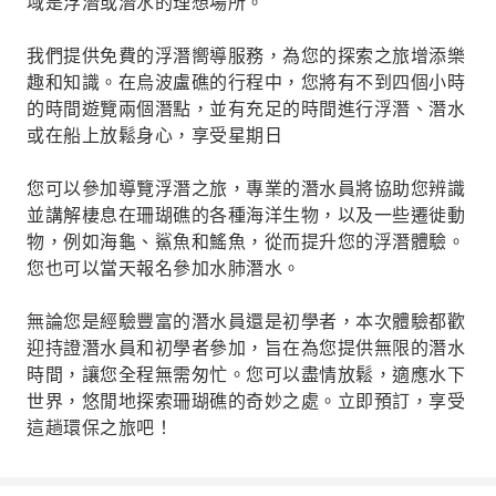
域是浮潛或潛水的理想場所。
我們提供免費的浮潛嚮導服務，為您的探索之旅增添樂
趣和知識。在烏波盧礁的行程中，您將有不到四個小時
的時間遊覽兩個潛點，並有充足的時間進行浮潛、潛水
或在船上放鬆身心，享受星期日
您可以參加導覽浮潛之旅，專業的潛水員將協助您辨識
並講解棲息在珊瑚礁的各種海洋生物，以及一些遷徙動
物，例如海龜、鯊魚和鰩魚，從而提升您的浮潛體驗。
您也可以當天報名參加水肺潛水。
無論您是經驗豐富的潛水員還是初學者，本次體驗都歡
迎持證潛水員和初學者參加，旨在為您提供無限的潛水
時間，讓您全程無需匆忙。您可以盡情放鬆，適應水下
世界，悠閒地探索珊瑚礁的奇妙之處。立即預訂，享受
這趟環保之旅吧！