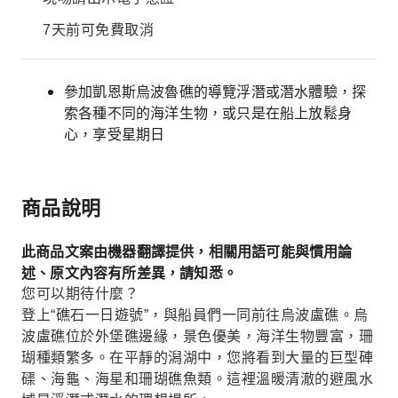
7天前可免費取消
參加凱恩斯烏波魯礁的導覽浮潛或潛水體驗，探
索各種不同的海洋生物，或只是在船上放鬆身
心，享受星期日
商品說明
此商品文案由機器翻譯提供，相關用語可能與慣用論
述、原文內容有所差異，請知悉。
您可以期待什麼？
登上“礁石一日遊號”，與船員們一同前往烏波盧礁。烏
波盧礁位於外堡礁邊緣，景色優美，海洋生物豐富，珊
瑚種類繁多。在平靜的潟湖中，您將看到大量的巨型硨
磲、海龜、海星和珊瑚礁魚類。這裡溫暖清澈的避風水