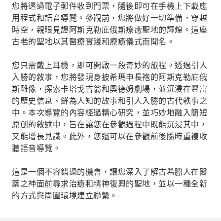
您將透過電子郵件收到門票，隨後即可在手機上下載應
用程式和語音導覽。參觀前，您將做好一切準備，穿越
時空，親眼見證阿斯克勒庇俄斯療癒聖地的輝煌。這座
古老的聖地以其醫療實踐和療癒儀式而聞名。
您只需戴上耳機，即可開啟一段奇妙的旅程。透過引人
入勝的敘事，您將發現身披希瑪申長袍的阿斯克勒庇俄
斯雕像，探索卡塔戈吉翁和奧德姆劇場，並沉浸在豐富
的歷史信息、鮮為人知的故事和引人入勝的古代軼事之
中。本次導覽的內容經過精心研究，並巧妙地融入簡短
原創的敘述中，旨在讓您在參觀過程中既能沉浸其中，
又能增長見識。此外，您還可以在參觀前後隨時重複收
聽語音導覽。
這是一個不容錯過的機會，讓您深入了解古希臘人在醫
藥之神面前尋求治癒和精神復興的聖地，並以一種全新
的方式與周圍環境建立聯繫。