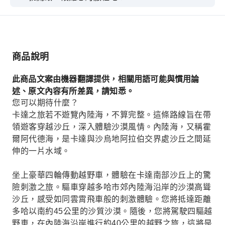
商品說明
此商品文案由機器翻譯提供，相關用語可能與慣用論
述、原文內容有所差異，請知悉。
您可以期待什麼？
卡達之旅若不遊覽內陸海，不算完整。這條路線旨在帶
領遊客穿越沙丘，深入體驗沙漠風情。內陸海，又稱霍
爾阿代德海，是卡達與沙烏地阿拉伯交界處沙丘之間延
伸的一片水域。
坐上豪華四輪傳動越野車，體驗在卡達南部沙丘上的驚
險刺激之旅。驅車穿越多哈市郊內陸海沿岸的沙漠高聳
沙丘，感受如同雲霄飛車般的刺激體驗。您將抵達距離
多哈以南約45公里的沙質沙漠。隨後，您將駕駛四驅越
野車，在內陸海沿岸進行約40公里的越野之旅，這將是