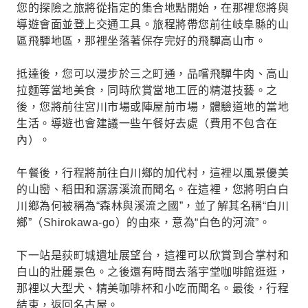
您的探險之旅將從指定的集合地點開始，在那裡您將與
導遊會面並登上交通工具。旅程將帶您前往岐阜縣的山
區飛驒地區，那裡坐落著保存完好的飛驒高山市。
抵達後，您可以漫步於三之町通，品嚐飛驒牛肉、高山
拉麵等當地美食，同時欣賞當地工匠的精湛技藝。之
後，您將前往宮川市場或陣屋前市場，體驗道地的當地
生活。導遊也會建議一些午餐好去處（費用不包含在
內）。
午餐後，行程將前往白川鄉的加代村，這裡以風景優美
的山巒、稻田和潺潺溪流而聞名。在這裡，您將明白白
川鄉為何被稱為“森林與溪流之國”，並了解其名稱“白川
鄉”（Shirokawa-go）的由來，意為“白色的河流”。
下一站是荻町城遺址展望台，這裡可以欣賞到合掌村和
白山的壯麗景色。之後還有時間去落宇堂咖啡館逛逛，
那裡以大型犬、精美咖啡杯和小吃而聞名。最後，行程
結束，返回名古屋。