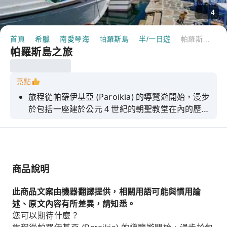
4
首頁
希臘
南愛琴海
帕羅斯島
半/一日遊
帕羅斯島之旅
帕羅斯島之旅
亮點
旅程從帕羅伊基亞 (Paroikia) 的導覽遊開始，漫步
於包括一座建於公元 4 世紀的朝聖教堂在內的歷史
遺跡之間。隨後，搭乘渡輪前往安提帕羅斯
(Antiparos)，探索這座迷人的小鎮和一座 15 世紀
的堡壘。在返回帕羅斯 (Paros) 的途中，我們將穿
過風景如畫的南部沿海村莊，並遊覽萊夫克斯
商品說明
(Lefkes)，這座古都至今仍保留著傳統的建築風
格。旅程的最後一站是風景如畫的漁村瑙薩
此商品文案由機器翻譯提供，相關用語可能與慣用論
(Naoussa)。
述、原文內容有所差異，請知悉。
您可以期待什麼？