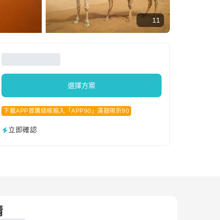
11
選擇方案
下載APP首購結帳輸入「APP90」滿額現折90
立即確認
情