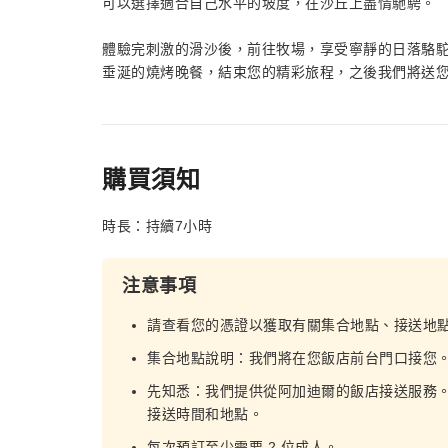
可以選擇適合自己水平的坡度，在沙丘上盡情馳騁。
體驗完刺激的滑沙後，前往牧場，享受寧靜的日落駱
垂涎的燒烤晚餐，結束您的精彩旅程，之後我們將送
購買須知
時長：持續7小時
注意事項
請查看您的憑證以獲取有關集合地點、接送地
集合地點說明：我們將在您飯店前台門口接您。
先知悉：我們提供從阿加迪爾的飯店接送服務
接送時間和地點。
每次預訂至少需要 2 位成人。