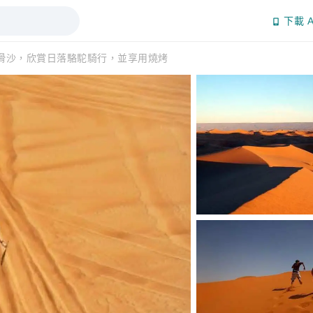
下載 A
滑沙，欣賞日落駱駝騎行，並享用燒烤