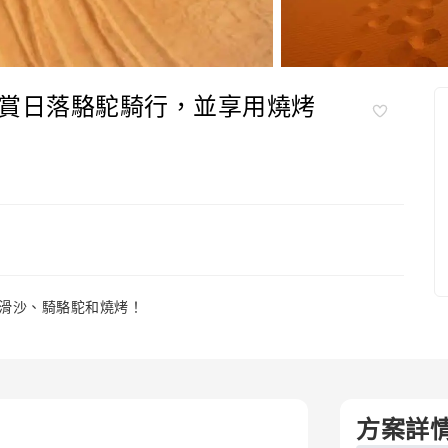
賞日落駱駝騎行，並享用燒烤
滑沙、騎駱駝和燒烤！
方案詳