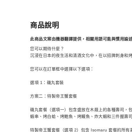
商品說明
此商品文案由機器翻譯提供，相關用語可能與慣用論
您可以期待什麼？
沉浸在日本的夜生活和清酒文化中，在以招牌刺身和
您可以在訂單框中選擇以下選項：
選項 1：磯丸套裝
方案二：特製帝王蟹套餐
磯丸套餐（選項一）包含盛放在木屐上的各種壽司，
蝦串、烤白蛤、烤鮑魚、烤鰻魚、炸大蝦和三件握壽
特製帝王蟹套餐（選項 2）包含 Isomaru 套餐