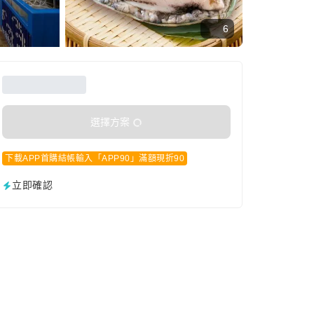
6
選擇方案
下載APP首購結帳輸入「APP90」滿額現折90
立即確認