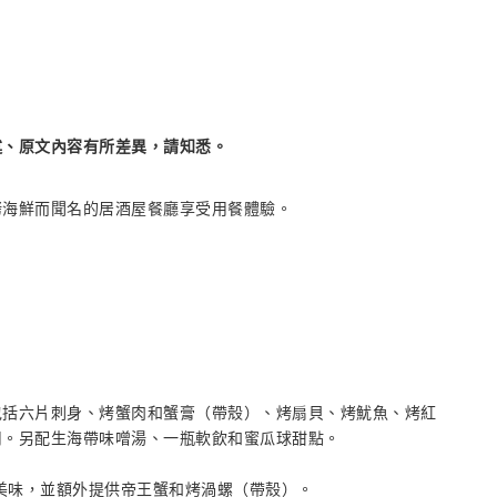
述、原文內容有所差異，請知悉。
烤海鮮而聞名的居酒屋餐廳享受用餐體驗。
包括六片刺身、烤蟹肉和蟹膏（帶殼）、烤扇貝、烤魷魚、烤紅
司。另配生海帶味噌湯、一瓶軟飲和蜜瓜球甜點。
的所有美味，並額外提供帝王蟹和烤渦螺（帶殼）。