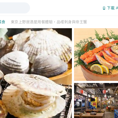
下載 A
美食
東京上野居酒屋用餐體驗，品嚐刺身與帝王蟹