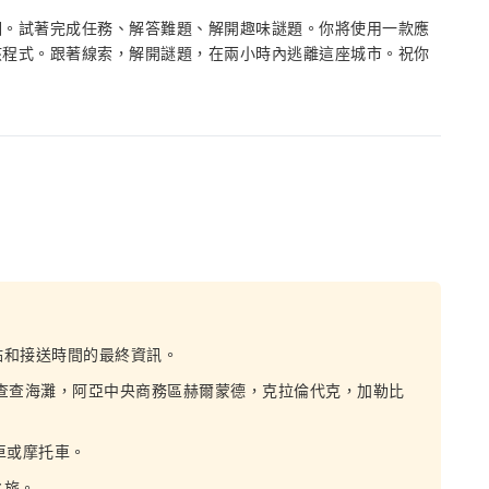
相。試著完成任務、解答難題、解開趣味謎題。你將使用一款應
該程式。跟著線索，解開謎題，在兩小時內逃離這座城市。祝你
點和接送時間的最終資訊。
查查海灘，阿亞中央商務區赫爾蒙德，克拉倫代克，加勒比
車或摩托車。
之旅。