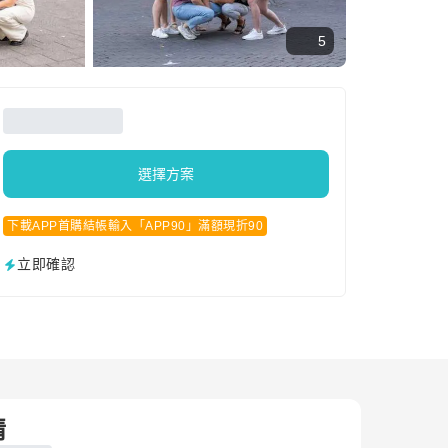
5
選擇方案
下載APP首購結帳輸入「APP90」滿額現折90
立即確認
情