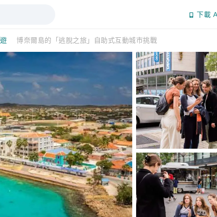
下載 A
日遊
博奈爾島的「逃脫之旅」自助式互動城市挑戰