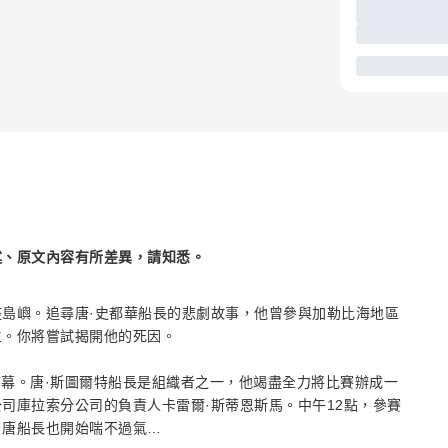
述、原文內容有所差異，請知悉。
島嶼。追尋唐·史都華船長的悲劇故事，他曾參與加勒比海地區
生。你將嘗試揭開他的死因。
序幕。唐·斯圖爾特船長是組織者之一，他竭盡全力將比賽辦成一
司庫拉索分公司的負責人卡雷爾·斯蒂恩斯馬。中午12點，參賽
，唐船長也開始喘不過氣…