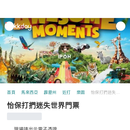
unread
notifications
7
首頁
馬來西亞
霹靂州
近打
樂園
怡保打捫迷失世界門票
怡保打捫迷失世界門票
現場請出示電子憑證