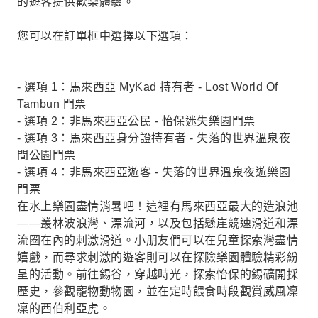
的遊客提供歡樂體驗。
您可以在訂單框中選擇以下選項：
- 選項 1：馬來西亞 MyKad 持有者 - Lost World Of
Tambun 門票
- 選項 2：非馬來西亞公民 - 怡保迷失樂園門票
- 選項 3：馬來西亞身分證持有者 - 失落的世界溫泉夜
間公園門票
- 選項 4：非馬來西亞遊客 - 失落的世界溫泉夜遊樂園
門票
在水上樂園盡情消暑吧！這裡有馬來西亞最大的造浪池
——叢林波浪灣、漂流河，以及包括懸崖競速滑道和漂
流圈在內的刺激滑道。小朋友們可以在兒童探索灣盡情
嬉戲，而尋求刺激的遊客則可以在探險樂園體驗精彩紛
呈的活動。前往錫谷，穿越時光，探索怡保的錫礦開採
歷史，參觀寵物動物園，並在定時餵食時段觀賞威風凜
凜的西伯利亞虎。