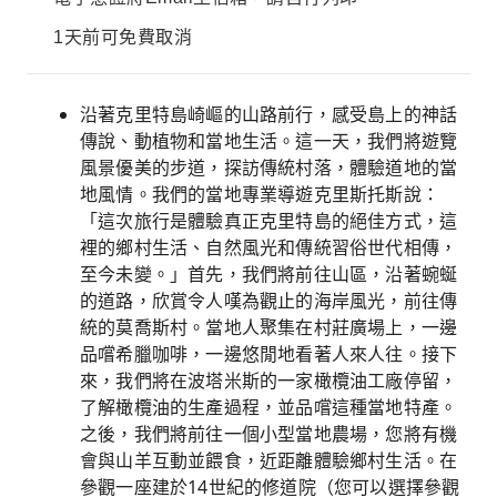
1天前可免費取消
沿著克里特島崎嶇的山路前行，感受島上的神話
傳說、動植物和當地生活。這一天，我們將遊覽
風景優美的步道，探訪傳統村落，體驗道地的當
地風情。我們的當地專業導遊克里斯托斯說：
「這次旅行是體驗真正克里特島的絕佳方式，這
裡的鄉村生活、自然風光和傳統習俗世代相傳，
至今未變。」首先，我們將前往山區，沿著蜿蜒
的道路，欣賞令人嘆為觀止的海岸風光，前往傳
統的莫喬斯村。當地人聚集在村莊廣場上，一邊
品嚐希臘咖啡，一邊悠閒地看著人來人往。接下
來，我們將在波塔米斯的一家橄欖油工廠停留，
了解橄欖油的生產過程，並品嚐這種當地特產。
之後，我們將前往一個小型當地農場，您將有機
會與山羊互動並餵食，近距離體驗鄉村生活。在
參觀一座建於14世紀的修道院（您可以選擇參觀