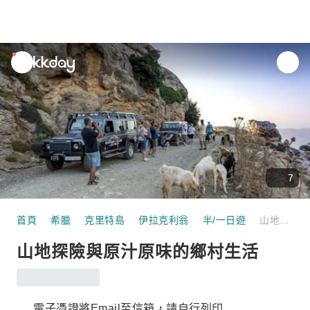
unread
notifications
7
首頁
希臘
克里特島
伊拉克利翁
半/一日遊
山地探險與原汁原味的鄉村生活
山地探險與原汁原味的鄉村生活
電子憑證將Email至信箱，請自行列印