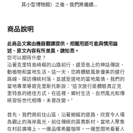
其小型博物館）之後，我們將繼續…
商品說明
此商品文案由機器翻譯提供，相關用語可能與慣用論
述、原文內容有所差異，請知悉。
您可以期待什麼？
沿著克里特島崎嶇的山路前行，感受島上的神話傳說、
動植物和當地生活。這一天，您將體驗風景優美的健行
路線、探訪傳統村落，並感受道地的當地風情。我們的
當地專業導遊克里斯托斯說：“這次旅行是體驗真正克
里特島的絕佳方式，在這裡，鄉村生活、自然風光和傳
統習俗世代相傳，未曾改變。”
首先，我們將前往山區，沿著蜿蜒的道路，欣賞令人嘆
為觀止的海岸風光，前往傳統的莫喬斯村。當地人聚集
在村莊廣場上，一邊品嚐希臘咖啡，一邊悠閒地看著人