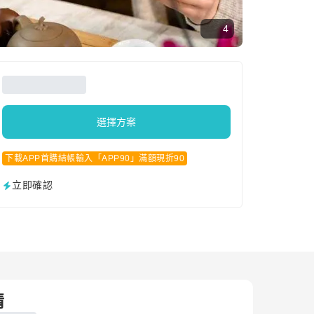
4
選擇方案
下載APP首購結帳輸入「APP90」滿額現折90
立即確認
情