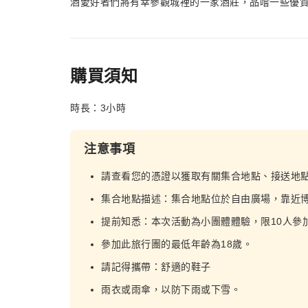
酒愛好者們將有幸參觀城裡的一家酒莊，品嚐一些優
購買須知
時長：3小時
注意事項
請查看您的憑證以獲取有關集合地點、接送地
集合地點描述：集合地點位於自由廣場，靠近博
提前知悉：本次活動為小團體體驗，限10人參
參加此旅行團的最低年齡為18歲。
請記得攜帶：舒適的鞋子
雨衣或雨傘，以防下雨或下雪。