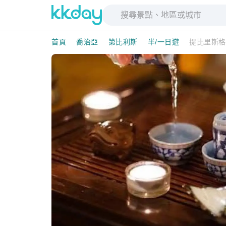
首頁
喬治亞
第比利斯
半/一日遊
提比里斯格