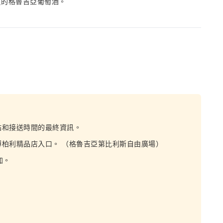
質的格魯吉亞葡萄酒。
點和接送時間的最終資訊。
柏利精品店入口。 （格魯吉亞第比利斯自由廣場）
加。