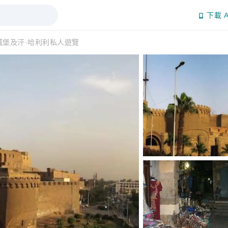
下載 A
城堡及汗·哈利利私人遊覽