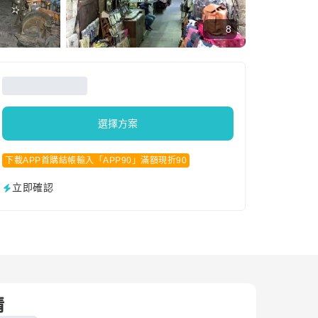
8
選擇方案
下載APP首購結帳輸入「APP90」滿額現折90
立即確認
情