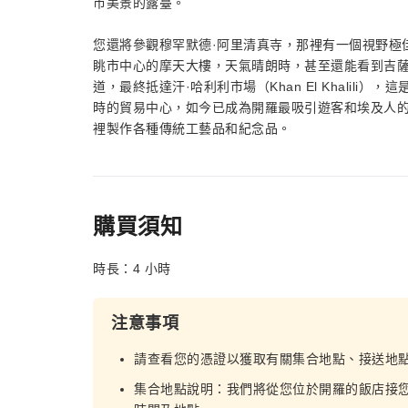
市美景的露臺。
您還將參觀穆罕默德·阿里清真寺，那裡有一個視野極
眺市中心的摩天大樓，天氣晴朗時，甚至還能看到吉
道，最終抵達汗·哈利利市場（Khan El Khalil
時的貿易中心，如今已成為開羅最吸引遊客和埃及人
裡製作各種傳統工藝品和紀念品。
購買須知
時長：4 小時
注意事項
請查看您的憑證以獲取有關集合地點、接送地
集合地點說明：我們將從您位於開羅的飯店接