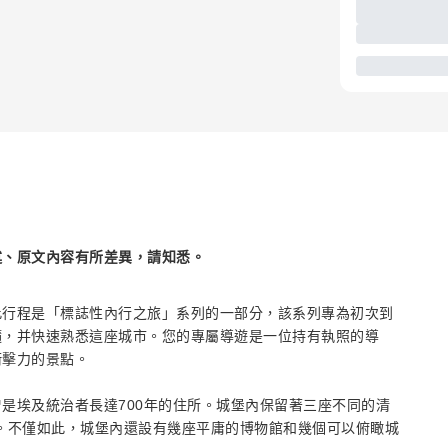
述、原文內容有所差異，請知悉。
此行程是「標誌性內行之旅」系列的一部分，該系列專為初次到
髓，并快速熟悉這座城市。您的專屬導遊是一位持有執照的導
衝擊力的景點。
是埃及統治者長達700年的住所。城堡內保留著三座不同的清
。不僅如此，城堡內還設有幾座平庸的博物館和幾個可以俯瞰城