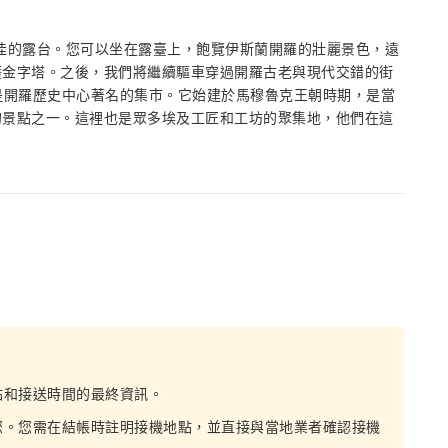
佳的露台。您可以坐在露臺上，飽覽伊斯蘭開羅的壯麗景色，遠
薩金字塔。之後，我們將繼續驅車穿過開羅古老與現代交錯的街
i），這是開羅歷史中心著名的集市。它始建於馬穆魯克王朝時期，是當
的景點之一。這裡也是眾多埃及工匠和工坊的聚集地，他們在這
點和接送時間的最終資訊。
您。您需在結帳時註明接機地點，並直接與當地業者確認接機