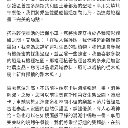
保護區曾是多納斯共和國土著部落的聖地。享用完燒烤
午餐後，我們將乘坐雙體船暢遊加勒比海，為這段旅程
畫下完美的句點。
搭乘輕便靈活的環保小車，您將快速穿梭於各種精彩體
驗之間。艾瑪說：「在私人保護區，我們將近距離觀察
鬣蜥，我會為您講解這裡生長的動植物。我們還會參觀
有機蜂蜜的採集過程，並品嚐一些蜂蜜。我最喜歡參觀
的還是有機種植園。那裡種植著各種各樣的多米尼加當
地農產品。您可以品嚐異域香料，還可以嚐摘的從木瓜
樹上新鮮採摘的甜木瓜。」
隨著氣溫升高，不妨前往蓬塔卡納海灘暢遊一番，消暑
解渴。之後，您可以前往奧霍斯印第安生態公園，體驗
卡丁車馳騁於泥濘賽道和林間小徑的樂趣。這片曾經是
古老泰諾人家園的自然保護區，靜謐優美，令人心曠神
怡。您也可以在如鏡面般平靜的潟湖中暢遊一番。享用
完美味的燒烤午餐後，我們將乘坐舒適的雙體船，在船