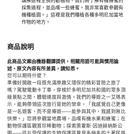
講解這裡生長的動植物。我們將了解有機蜂蜜的
採集過程，並品嚐一些蜂蜜。我非常喜歡參觀有
機種植園。」這裡是我們種植各種多明尼加當地
作物的地方。
商品說明
此商品文案由機器翻譯提供，相關用語可能與慣用論
述、原文內容有所差異，請知悉。
您可以期待什麼？
準備好開啟一段既充滿樂趣又環保的精彩冒險之旅了
嗎？駕駛電動卡丁車，穿梭於多明尼加共和國的眾多頂
級景點之間，體驗速度與激情。我們的導遊之一艾瑪表
示，能夠帶領這次旅行是她的榮幸，「我感覺自己更像
是一名遊客，而不是導遊——能參與其中，我感到無比
快樂。」您將參觀當地農場，品嚐有機水果和蜂蜜；在
動物保護區觀賞珍稀動物；探索奧霍斯·因迪赫納斯公
園——這片受保護的生物保護區曾是多納多的土著民族