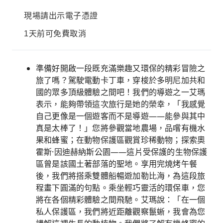
現場請出示電子憑證
1天前可免費取消
準備好開啟一段既充滿樂趣又環保的精彩冒險之
旅了嗎？駕駛電動卡丁車，穿梭於多明尼加共和
國的眾多頂級體驗之間吧！我們的導遊之一艾瑪
表示，能夠帶領這次旅行是她的榮幸，「我感覺
自己更像是一個遊客而不是導遊——能參與其中
真是太棒了！」您將參觀當地農場，品嚐有機水
果和蜂蜜；在動物保護區觀賞珍稀動物；探索奧
霍斯·因迪赫納斯公園——這片受保護的生物保護
區曾是該國土著部落的聖地。享用完燒烤午餐
後，我們將搭乘雙體船暢遊加勒比海，為這段旅
程畫下圓滿的句點。乘坐輕巧靈活的環保車，您
將在各個精彩體驗之間飛馳。艾瑪說：「在一個
私人保護區，我們將近距離觀察鬣蜥，我會為您