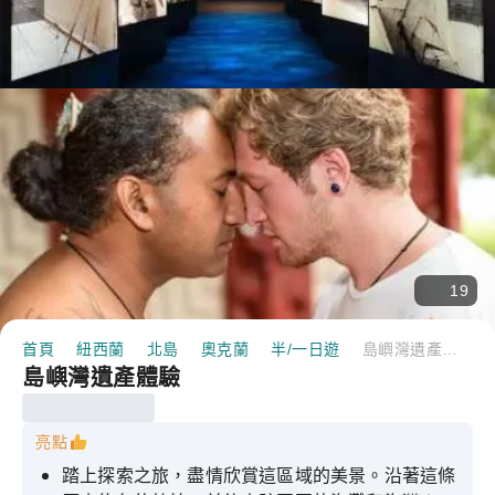
19
首頁
紐西蘭
北島
奧克蘭
半/一日遊
島嶼灣遺產體驗
島嶼灣遺產體驗
亮點
踏上探索之旅，盡情欣賞這區域的美景。沿著這條