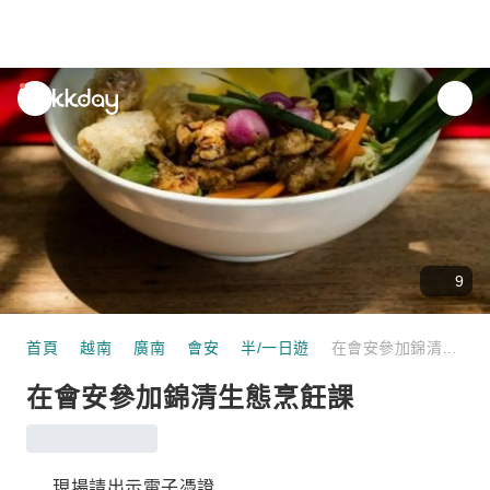
unread
notifications
9
首頁
越南
廣南
會安
半/一日遊
在會安參加錦清生態烹飪課
在會安參加錦清生態烹飪課
現場請出示電子憑證