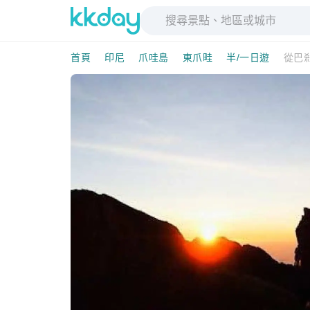
首頁
印尼
爪哇島
東爪畦
半/一日遊
從巴