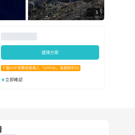
5
選擇方案
下載APP首購結帳輸入「APP90」滿額現折90
立即確認
情