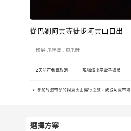
從巴剎阿貢寺徒步阿貢山日出
印尼
爪哇島
東爪畦
-
,
2天前可免費取消
現場請出示電子憑證
參加導遊帶領的阿貢火山健行之旅，或從阿貢市場
選擇方案