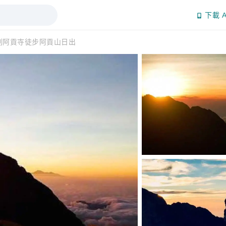
下載 A
剎阿貢寺徒步阿貢山日出