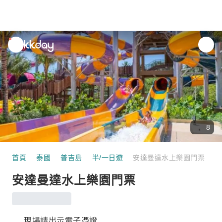
unread
notifications
8
首頁
泰國
普吉島
半/一日遊
安達曼達水上樂園門票
安達曼達水上樂園門票
現場請出示電子憑證