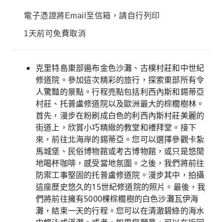
電子憑證將Email至信箱，請自行列印
1天前可免費取消
克里特島東部遍布金色沙灘、古樸村莊和中世紀
修道院。參加這次精彩的旅行，探索東部所有令
人驚豔的景點。行程亮點包括利西內斯和錫蒂亞
村莊、托普盧修道院以及歐洲最大的棕櫚樹林。
首先，漫步在粉刷成白色的利西內斯村莊美麗的
街道上，欣賞小巧精緻的教堂和禮拜堂。接下
來，前往北海岸的錫蒂亞。您可以選擇參觀卡紮
馬城堡、民俗博物館或考古博物館，或只是悠閒
地喝杯咖啡，感受當地氛圍。之後，我們將前往
防禦工事堅固的托普盧修道院。漫步其中，拍攝
這座歷史悠久的15世紀修道院的照片。最後，我
們將前往擁有5000棵棕櫚樹的白色沙灘瓦伊海
灘，結束一天的行程。您可以在清澈碧綠的海水