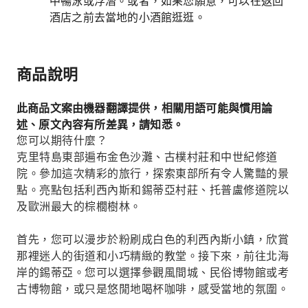
中暢泳或浮潛。或者，如果您願意，可以在返回
酒店之前去當地的小酒館逛逛。
商品說明
此商品文案由機器翻譯提供，相關用語可能與慣用論
述、原文內容有所差異，請知悉。
您可以期待什麼？
克里特島東部遍布金色沙灘、古樸村莊和中世紀修道
院。參加這次精彩的旅行，探索東部所有令人驚豔的景
點。亮點包括利西內斯和錫蒂亞村莊、托普盧修道院以
及歐洲最大的棕櫚樹林。
首先，您可以漫步於粉刷成白色的利西內斯小鎮，欣賞
那裡迷人的街道和小巧精緻的教堂。接下來，前往北海
岸的錫蒂亞。您可以選擇參觀風間城、民俗博物館或考
古博物館，或只是悠閒地喝杯咖啡，感受當地的氛圍。