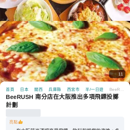
11
首頁
日本
關西
兵庫縣
西宮市
半/一日遊
BeeRUSH 南分店在大阪推出多項飛鏢投擲計劃
BeeRUSH 南分店在大阪推出多項飛鏢投擲
計劃
亮點