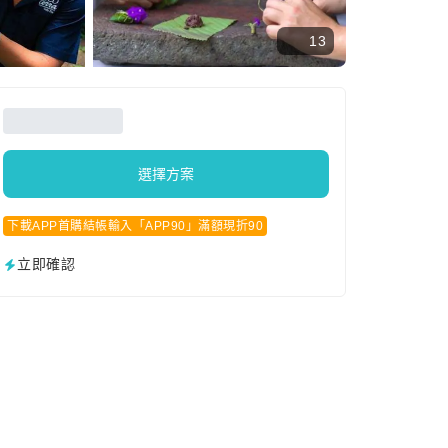
13
選擇方案
下載APP首購結帳輸入「APP90」滿額現折90
立即確認