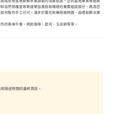
將品嚐到用當地新鮮水果調製的清爽飲品。您的當地專業導遊將
理和自然保護是哥斯達黎加風俗和傳統的重要組成部分，將為您
民如何製作手工可可。漫步於蘭花和藥用植物園，品嚐新鮮水果
製作的美味午餐，例如咖啡、起司、玉米餅等等。
點和接送時間的最終資訊。