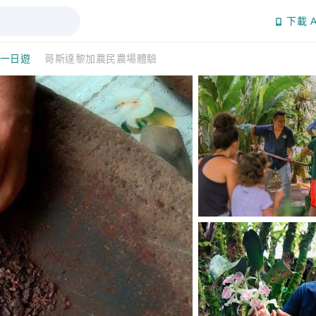
下載 A
/一日遊
哥斯達黎加農民農場體驗