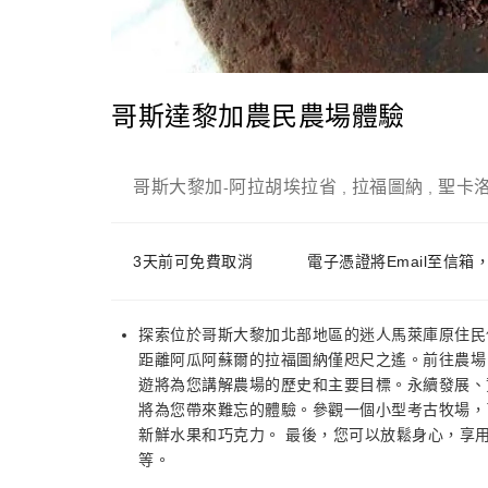
哥斯達黎加農民農場體驗
哥斯大黎加
阿拉胡埃拉省
拉福圖納
聖卡
-
,
,
3天前可免費取消
電子憑證將Email至信箱
探索位於哥斯大黎加北部地區的迷人馬萊庫原住民
距離阿瓜阿蘇爾的拉福圖納僅咫尺之遙。前往農場
遊將為您講解農場的歷史和主要目標。永續發展、
將為您帶來難忘的體驗。參觀一個小型考古牧場，
新鮮水果和巧克力。 最後，您可以放鬆身心，享
等。