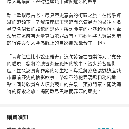
踏入黑暗面，聆聽這座城市試圖遺忘的故事…
踏上雪梨最古老、最具歷史意義的街區之旅，在博學導
遊的帶領下，了解這座城市黑暗而充滿暴力的過往。追
尋臭名昭著的罪犯的足跡，探訪隱密的小巷和角落。雪
梨岩石區擁有大量真實犯罪故事，巧妙地將人類最黑暗
的行徑與令人嘆為觀止的自然風光融合在一起。
「現實往往比小說更離奇」這句諺語在雪梨得到了充分
的體現。您將聆聽雪梨最恐怖的故事，漫步於各個街
區，並探訪真實罪案的發生地。導遊將為您講述這座城
市黑暗歷史的精彩故事，帶您重訪犯罪現場和秘密地
點，同時欣賞令人嘆為觀止的美景。預訂門票，開啟獨
特的探索之旅，揭開悉尼黑暗而罪惡的歷史。
購買須知