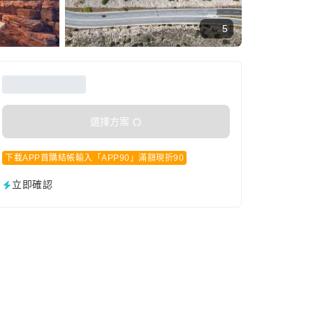
5
選擇方案
下載APP首購結帳輸入「APP90」滿額現折90
立即確認