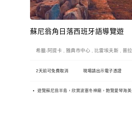
蘇尼翁角日落西班牙語導覽遊
希臘
阿提卡
雅典市中心
比雷埃夫斯
普
-
,
,
,
2天前可免費取消
現場請出示電子憑證
遊覽蘇尼翁半島，欣賞波塞冬神廟，飽覽愛琴海美