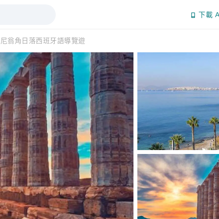
下載 A
蘇尼翁角日落西班牙語導覽遊