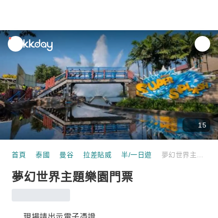
unread
notifications
15
首頁
泰國
曼谷
拉差貼威
半/一日遊
夢幻世界主題樂園門票
夢幻世界主題樂園門票
現場請出示電子憑證