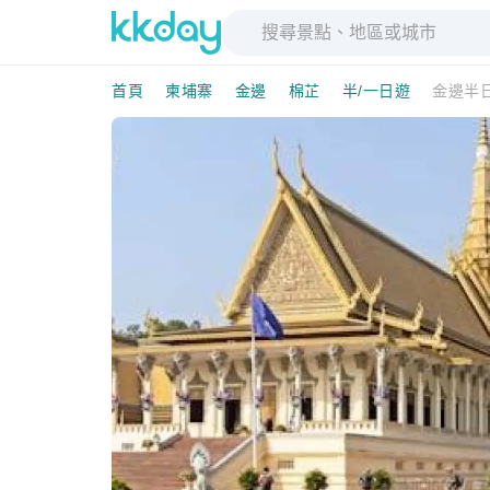
首頁
柬埔寨
金邊
棉芷
半/一日遊
金邊半