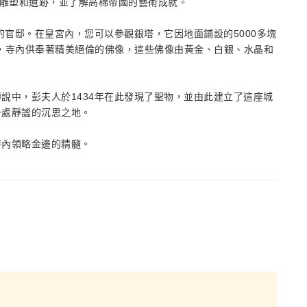
代雕塑和遺跡，並了解高棉帝國的藝術成就。
的官邸。在皇宮內，您可以參觀銀塔，它因地面鋪設的5000多塊
o），寺內供奉著精美絕倫的佛像，這些佛像由黃金、白銀、水晶和
說中，彭夫人於1434年在此發現了聖物，並由此建立了這座城
一處靜謐的沉思之地。
時內領略金邊的精髓。