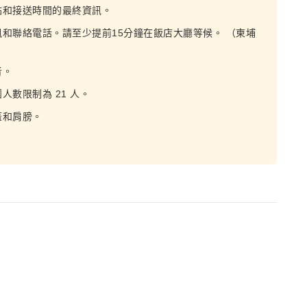
點和接送時間的最終資訊。
和聯絡電話。請至少提前15分鐘在飯店大廳等候。 （柬埔
者。
數限制為 21 人。
蓋和肩膀。