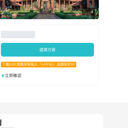
4
選擇方案
下載APP首購結帳輸入「APP90」滿額現折90
立即確認
情