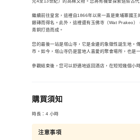
元4至13世紀）的高棉文物。您將有機會探索這些古
繼續前往皇宮，這裡自1866年以來一直是柬埔寨國王
銀磚而得名。此外，這裡還有玉佛寺（Wat Prake
青銅打造而成。
您的最後一站是塔山寺，它是金邊的象徵性誕生地。傳
市。如今，塔山寺仍是當地人喜愛的聚會場所，也是
參觀結束後，您可以舒適地返回酒店，在短短幾個小
購買須知
時長：4 小時
注意事項