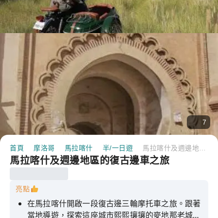
7
首頁
摩洛哥
馬拉喀什
半/一日遊
馬拉喀什及週邊地區的復古邊車之旅
馬拉喀什及週邊地區的復古邊車之旅
亮點
在馬拉喀什開啟一段復古邊三輪摩托車之旅。跟著
當地導遊，探索這座城市熙熙攘攘的麥地那老城、