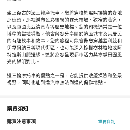
坐上復古的邊三輪摩托車，您將穿梭於熙熙攘攘的麥地
那街頭，那裡遍布色彩繽紛的露天市場、狹窄的巷道，
以及庫圖比亞清真寺等歷史地標。您的司機通常是一位
博學的當地導遊，他會與您分享關於這座城市及其居民
的有趣軼事和故事。您的旅程可能會帶您穿越蓋利茲和
伊韋爾納日等現代街區，也可能深入棕櫚樹林腹地或阿
特拉斯山脈邊緣。這將為您呈現都市活力與寧靜田園風
光的鮮明對比。
邊三輪摩托車的優點之一是，它能提供敞篷探險和全景
視野，同時也能到達汽車無法到達的偏僻地點。
購買須知
購買注意事項
重要資訊