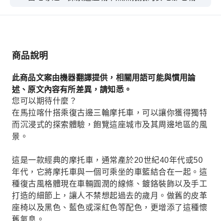
寧靜祥和的鄉村風光和獨特的景點。
商品說明
此商品文案由機器翻譯提供，相關用語可能與慣用論
述、原文內容有所差異，請知悉。
您可以期待什麼？
在馬拉喀什搭乘復古邊三輪摩托車，可以讓你獲得獨特
而沉浸式的探索體驗，飽覽這座城市及其周邊地區的風
景。
這是一款經典的摩托車，通常產於20世紀40年代或50
年代，它將摩托車與一個可乘坐的車籃結合在一起。這
種復古風格體現在車輛圓潤的線條、鍍鉻裝飾以及手工
打造的細節上，讓人不禁想起過去的歲月。做舊的皮革
座椅以及黑色、藍色或深紅色等配色，更增添了這種懷
舊氣息。