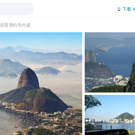
下載 A
遊覽裡約熱內盧