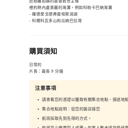
近距離拍攝的基督救世主像
裡約熱內盧美麗的海灘，例如科帕卡巴納海灘
- 羅德里戈德弗雷塔斯潟湖
- 科爾科瓦多山和瓜納巴拉灣
購買須知
日常的
片長：最長 9 分鐘
注意事項
請查看您的憑證以獲取有關集合地點、接送地
集合地點說明：從您的飯店接您
航班採取先到先得的方式。
航班至少需要四人成團。如果人數未達到最低