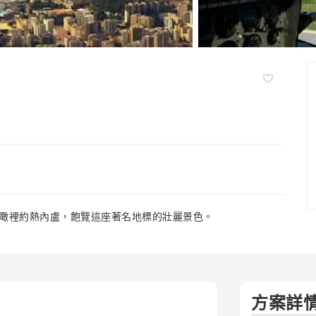
俯瞰裡約熱內盧，飽覽這座著名地標的壯麗景色。
方案詳