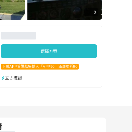
8
選擇方案
下載APP首購結帳輸入「APP90」滿額現折90
立即確認
情