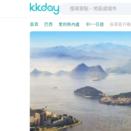
首頁
巴西
里約熱內盧
半/一日遊
搭乘直升機