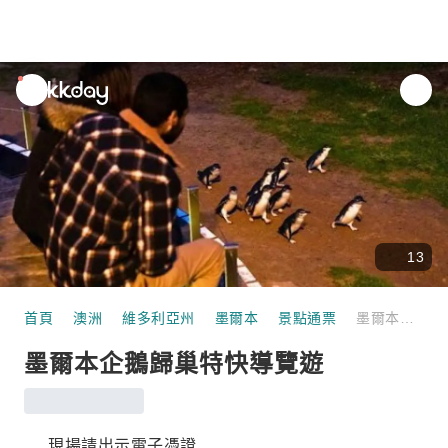
unread
notifications
13
首頁
澳洲
維多利亞州
墨爾本
景點通票
墨爾本企鵝歸巢特快導覽遊
墨爾本企鵝歸巢特快導覽遊
現場請出示電子憑證