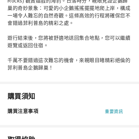
Rocks) 觀賞嬉戲的海豹。日落時分，親眼見證企鵝歸
巢的奇妙景象：可愛的小企鵝搖搖擺擺地爬上岸，構成
一場令人難忘的自然奇觀。這條高效的行程將確保您不
會錯過菲利普島的精彩之處。
遊行結束後，您將被舒適地送回集合地點，您可以繼續
遊覽或返回住宿。
千萬不要錯過這次難忘的機會，來親眼目睹精彩絕倫的
菲利普島企鵝歸巢！
購買須知
購買注意事項
重要資訊