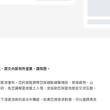
述、原文內容有所差異，請知悉。
和斐濟瀑布。您的旅程將帶您穿越點綴著梯田、翠綠森林、山
陪同，為您講解當地風土人情，並協助您與當地居民交流互動。
布下清澈涼爽的溪水中暢遊。如果您想尋求刺激，可以選擇乘坐