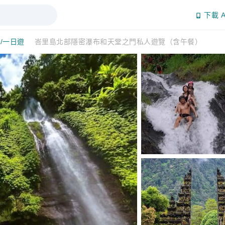
下載 A
/一日遊
峇里島北部隱密瀑布和天堂之門私人遊覽（含午餐）