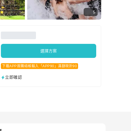
5
選擇方案
下載APP首購結帳輸入「APP90」滿額現折90
立即確認