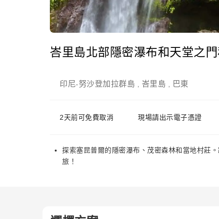
峇里島北部隱密瀑布和天堂之門
印尼
努沙登加拉群島
峇里島
巴東
-
,
,
2天前可免費取消
現場請出示電子憑證
探索塞昆普爾的隱密瀑布、茂密森林和當地村莊。
旅！