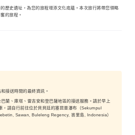
要的歷史遺址，為您的旅程增添文化底蘊。本次旅行將帶您領略
興奮的旅程。
點和接送時間的最終資訊。
金巴蘭、庫塔、雷吉安和登巴薩地區的接送服務。請於早上
車，請自行前往位於貝貝廷的塞昆普瀑布（Sekumpul
betin, Sawan, Buleleng Regency, 峇里島, Indonesia）