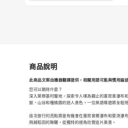
商品說明
此商品文案由機器翻譯提供，相關用語可能與慣用論
您可以期待什麼？
深入萊穆基村腹地，探索令人嘆為觀止的塞昆普瀑布
脈、山谷和種植園的迷人景色。一位英語導遊將全程
這次旅行的亮點將是有機會在塞昆普爾瀑布和斐濟瀑
飛越稻田的鞦韆，從獨特的視角欣賞這片美景。