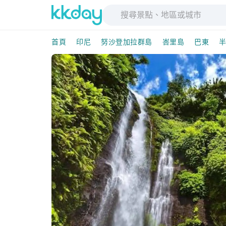
首頁
印尼
努沙登加拉群島
峇里島
巴東
半