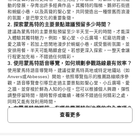
動的發展，孕育出許多經典作品。其獨特的階梯、鵝卵石街道
和蜿蜒小巷，以及高聳的聖心堂，共同營造出一種懷舊而浪漫
的氛圍，是巴黎文化的重要象徵。
2. 探索蒙馬特的主要景點建議預留多少時間？
建議為蒙馬特的主要景點預留至少半天至一天的時間，才能深
入體驗其獨特魅力。例如，聖心堂、小丘廣場、紅磨坊周邊、
愛之牆等，若加上悠閒地漫步於蜿蜒小巷，感受藝術氛圍，並
安排用餐，半天可能略顯倉促。若想更深入探索，一整天會讓
行程更加充裕，不錯過任何精彩。
3. 使用蒙馬特語音導覽，如何規劃參觀路線最有效率？
使用蒙馬特語音導覽時，建議從蒙馬特高地或特定地鐵站（如
Anvers或Abbesses）開始，依照導覽指示的推薦路線順序參
觀。語音導覽會引導您走過主要景點如聖心堂、小丘廣場、愛
之牆，並穿梭於鮮為人知的小徑。您可以根據個人興趣，彈性
調整停留時間，隨時暫停或繼續，確保不錯過任何精彩之處，
同時又能有效利用時間。
4. 在蒙馬特旅遊時，有哪些需要特別注意的安全事項？
查看更多
在蒙馬特旅遊時，建議隨時留意周遭環境，尤其在人潮眾多的
觀光區域如聖心堂周邊和小丘廣場，需防範扒手。避免深夜獨
自前往偏僻小巷。此外，小心詐騙伎倆，例如有人強行兜售幸
運繩或簽名。保持警覺，妥善保管個人財物，並盡量避免攜帶