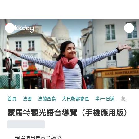
unread
notifications
9
首頁
法國
法蘭西島
大巴黎都會區
半/一日遊
蒙馬特觀光語音導覽（手機應用版）
蒙馬特觀光語音導覽（手機應用版）
現場請出示電子憑證