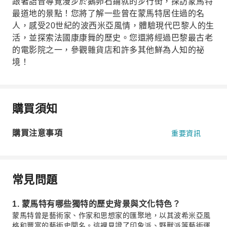
跟著語音導覽漫步於鵝卵石鋪就的步行街，探訪蒙馬特
最道地的景點！您將了解一些曾在蒙馬特居住過的名
人，感受20世紀的波西米亞風情，體驗現代巴黎人的生
活，並探索法國康康舞的歷史。您還將經過巴黎最古老
的電影院之一，參觀雜貨店和許多其他鮮為人知的祕
境！
購買須知
購買注意事項
重要資訊
常見問題
1. 蒙馬特有哪些獨特的歷史背景與文化特色？
蒙馬特曾是藝術家、作家和思想家的匯聚地，以其波希米亞風
格和豐富的藝術史聞名。這裡見證了印象派、野獸派等藝術運