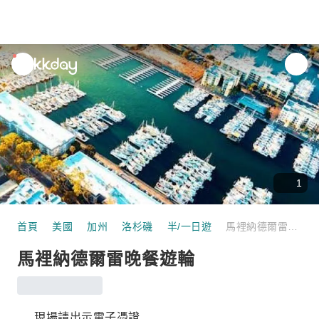
unread
notifications
1
首頁
美國
加州
洛杉磯
半/一日遊
馬裡納德爾雷晚餐遊輪
馬裡納德爾雷晚餐遊輪
現場請出示電子憑證