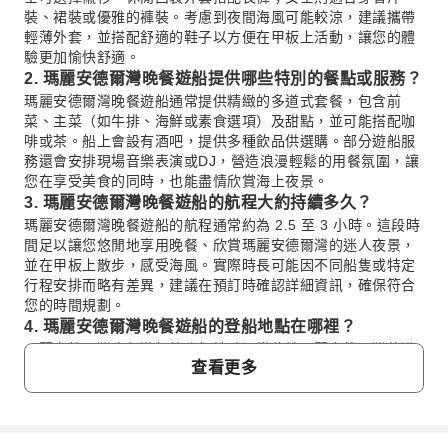
裝、裙裝或優雅的褲裝。考慮到夜間海風可能較涼，建議攜帶
輕薄外套，並搭配舒適的鞋子以方便在甲板上活動，讓您的體
驗更加愉快舒適。
2. 瑪麗安德爾灣晚餐遊船提供哪些特別的餐點或服務？
瑪麗安德爾灣晚餐遊船通常提供精緻的多道式套餐，包含前
菜、主菜（如牛排、海鮮或素食選項）及甜點，並可能搭配咖
啡或茶。船上會設有酒吧，提供多種飲品供選購。部分遊船服
務還會安排現場音樂表演或DJ，營造浪漫輕鬆的用餐氛圍，讓
您在享受美食的同時，也能盡情欣賞海上夜景。
3. 瑪麗安德爾灣晚餐遊船的航程大約持續多久？
瑪麗安德爾灣晚餐遊船的航程通常約為 2.5 至 3 小時。這段時
間足以讓您悠閒地享用晚餐、欣賞瑪麗安德爾灣的迷人夜景，
並在甲板上散步，感受海風。實際時長可能因不同船隻或特定
行程安排而略有差異，建議在預訂時確認詳細資訊，確保符合
您的時間規劃。
4. 瑪麗安德爾灣晚餐遊船的登船地點在哪裡？
瑪麗安德爾灣晚餐遊船的登船地點通常位於瑪麗安德爾灣的港
查看更多
口區域。具體的碼頭和地址會根據您預訂的遊船公司而有所不
同。建議您在出發前仔細查閱預訂確認單上的登船指示，確認
正確的碼頭名稱與詳細地址，並預留充足時間抵達，避免耽誤
行程。