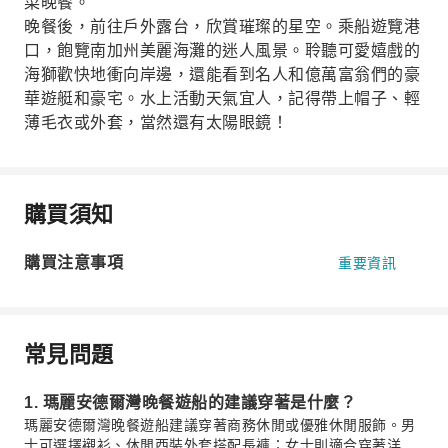
菜晚餐。
晚餐後，前往戶外露台，欣賞璀璨的星空。乘船遊覽港
口，飽覽南加州美麗海灘的迷人風景。聆聽可愛嬉戲的
海獅歡快地衝向岸邊，還能看到名人和億萬富翁們的豪
華遊艇和豪宅。水上活動天氣宜人，記得帶上帽子、輕
薄毛衣或外套，當然還有太陽眼鏡！
購買須知
購買注意事項
重要資訊
常見問題
1. 瑪麗安德爾灣晚餐遊船的建議穿著是什麼？
瑪麗安德爾灣晚餐遊船建議穿著商務休閒或優雅休閒服飾。男
士可選擇襯衫、休閒西裝外套搭配長褲；女士則適合穿著洋