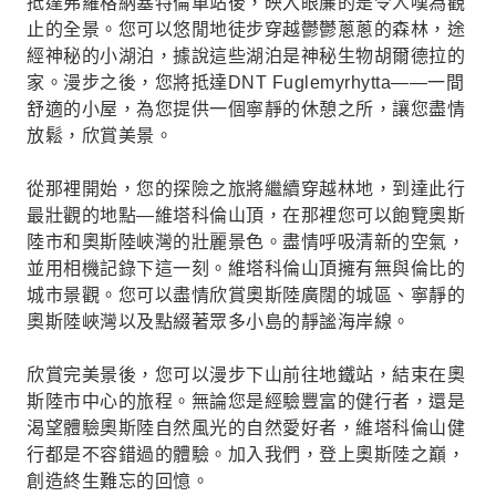
抵達弗羅格納塞特倫車站後，映入眼簾的是令人嘆為觀
止的全景。您可以悠閒地徒步穿越鬱鬱蔥蔥的森林，途
經神秘的小湖泊，據說這些湖泊是神秘生物胡爾德拉的
家。漫步之後，您將抵達DNT Fuglemyrhytta——一間
舒適的小屋，為您提供一個寧靜的休憩之所，讓您盡情
放鬆，欣賞美景。
從那裡開始，您的探險之旅將繼續穿越林地，到達此行
最壯觀的地點—維塔科倫山頂，在那裡您可以飽覽奧斯
陸市和奧斯陸峽灣的壯麗景色。盡情呼吸清新的空氣，
並用相機記錄下這一刻。維塔科倫山頂擁有無與倫比的
城市景觀。您可以盡情欣賞奧斯陸廣闊的城區、寧靜的
奧斯陸峽灣以及點綴著眾多小島的靜謐海岸線。
欣賞完美景後，您可以漫步下山前往地鐵站，結束在奧
斯陸市中心的旅程。無論您是經驗豐富的健行者，還是
渴望體驗奧斯陸自然風光的自然愛好者，維塔科倫山健
行都是不容錯過的體驗。加入我們，登上奧斯陸之巔，
創造終生難忘的回憶。