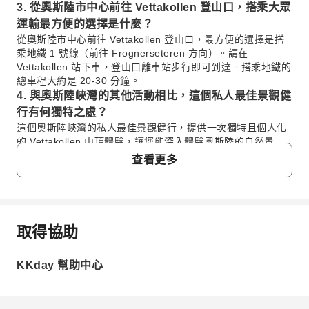
3. 從奧斯陸市中心前往 Vettakollen 登山口，搭乘大眾
運輸最方便的選擇是什麼？
從奧斯陸市中心前往 Vettakollen 登山口，最方便的選擇是搭
乘地鐵 1 號線（前往 Frognerseteren 方向）。請在
Vettakollen 站下車，登山口離車站步行即可到達。搭乘地鐵的
總車程大約是 20-30 分鐘。
4. 與奧斯陸峽灣的其他活動相比，這個私人最佳景觀健
行有何獨特之處？
這個奧斯陸峽灣的私人最佳景觀健行，提供一次獨特且個人化
的 Vettakollen 山頂體驗，讓您能深入體驗奧斯陸的自然景
觀。相較於乘船遊覽，它提供更積極的環境沉浸感，並從高處
查看更多
帶來無遮蔽、令人驚嘆的峽灣與城市全景，非常適合拍照和靜
心欣賞。
5. Vettakollen 健行離奧斯陸市中心有多近？方便一日
遊嗎？
取得協助
Vettakollen 健行離奧斯陸市中心非常近，非常適合一日遊。透
常見問題
過地鐵系統即可輕鬆抵達，從市中心到 Vettakollen 地鐵站僅
需約 20-30 分鐘的車程。這樣的便利性讓遊客能快速逃離都市
KKday 幫助中心
塵囂，沉浸在大自然中，無需耗費長途交通時間。
1. 完成 Vettakollen 健行大約需要多久時間？
6. 從 Vettakollen 山頂可以看到哪些特定的地標或全
Vettakollen 健行往返大約需要 2 到 3 小時，包含在山頂欣
賞全景的時間。實際所需時間會因您的步行速度、體能狀
景？