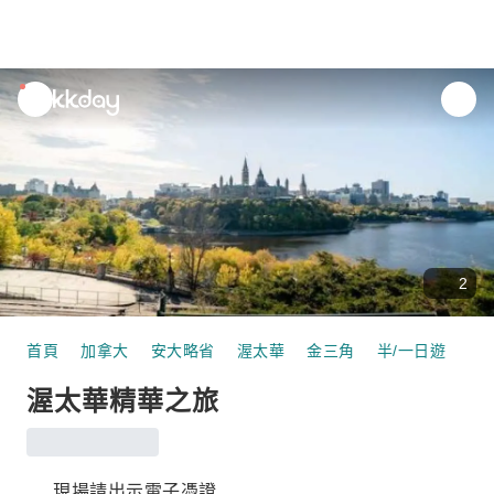
unread
notifications
2
首頁
加拿大
安大略省
渥太華
金三角
半/一日遊
渥
渥太華精華之旅
現場請出示電子憑證