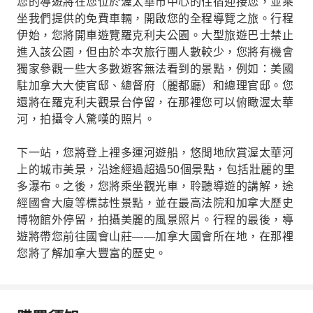
您的導遊將在您位於渥太華市中心的住宿迎接您，並乘
坐我們提供的免費車輛，開啟您的全程導覽之旅。行程
伊始，您將開車遊覽羅克利夫公園。大型旅遊巴士禁止
進入該公園，但由於本次旅行團人數較少，您將有機會
獨家參觀一些大多數遊客無法看到的景點，例如：美國
駐加拿大大使官邸、總督府（麗都廳）和總理官邸。您
還將在羅克利夫觀景台停留，在那裡您可以俯瞰渥太華
河，拍攝令人驚嘆的照片。
下一站，您將登上裡多運河遊船，悠閒地欣賞渥太華河
上的城市美景，沿途經過超過50個景點，包括壯麗的里
多瀑布。之後，您將乘坐觀光車，聆聽導遊的講解，途
經國會大廈等標誌性景點，並在最高法院和加拿大歷史
博物館外停留，拍攝美麗的風景照片。行程的最後，導
遊將帶您前往國會山莊——加拿大國會所在地，在那裡
您將了解加拿大豐富的歷史。