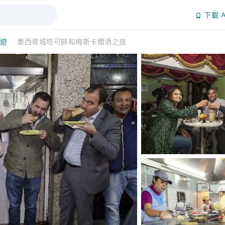
下載 A
日遊
墨西哥城塔可餅和梅斯卡爾酒之旅