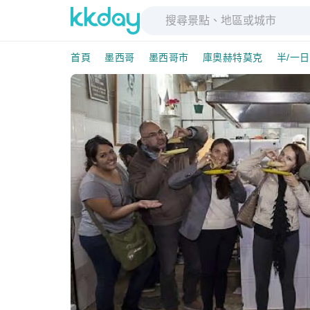
首頁
墨西哥
墨西哥市
庫奧赫特莫克
半/一