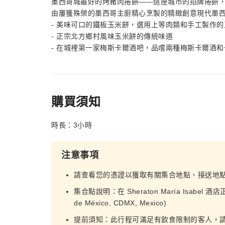
墨西哥城最好的烤豬肉捲餅——這座城市的招牌捲餅
由屢獲殊榮的墨西哥主廚精心烹製的精緻創意現代墨
- 美味可口的鐵板玉米餅，選用上等肉類和手工製作的
- 正宗北方鄉村風味玉米餅的傳統味道
- 在城裡第一家梅斯卡爾酒吧，品嚐兩種梅斯卡爾酒
購買須知
時長：3小時
注意事項
請查看您的憑證以獲取有關集合地點、接送地
集合點說明：在 Sheraton María Isabel 酒店正門
de México, CDMX, Mexico)
提前須知：此行程可滿足有飲食限制的客人，