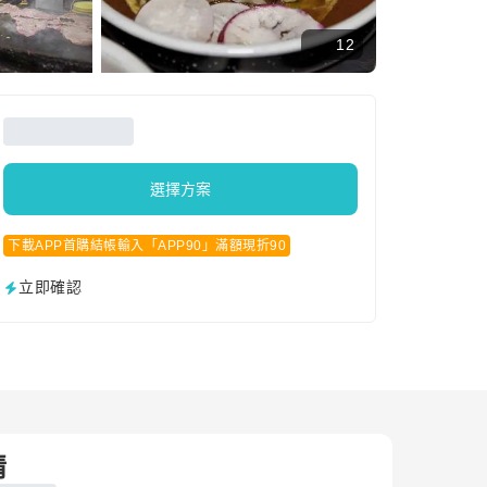
12
選擇方案
下載APP首購結帳輸入「APP90」滿額現折90
立即確認
情