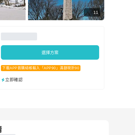
11
選擇方案
下載APP首購結帳輸入「APP90」滿額現折90
立即確認
情