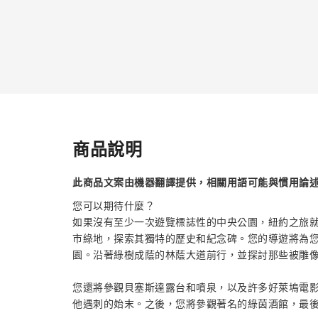
商品說明
此商品文案由機器翻譯提供，相關用語可能與慣用論
您可以期待什麼？
如果沒有至少一次遊覽標誌性的中央公園，紐約之旅
市綠地，探索其獨特的歷史和紀念碑。您的導遊將為
園。沿著綠樹成蔭的林蔭大道前行，並探討那些被雕
您還將參觀貝塞斯達露台和噴泉，以及許多好萊塢電影
他遇刺的始末。之後，您將參觀著名的綠茵酒館，最