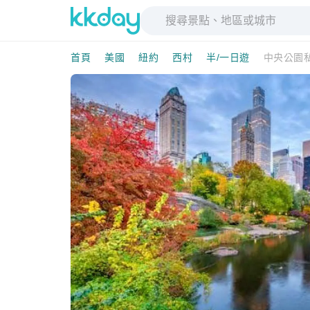
首頁
美國
紐約
西村
半/一日遊
中央公園