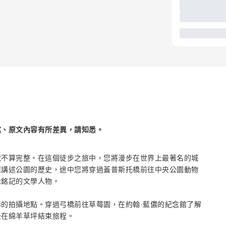
述、原文內容有所差異，請知悉。
就不算完整。在這個徒步之旅中，您將漫步在世界上最著名的城
您講述公園的歷史，途中您將穿過蓋普斯托橋前往中央公園動物
像銘記的文學人物。
的拍攝地點。穿過弓橋前往草莓園，在約翰·藍儂的紀念館了解
後在綿羊草坪結束旅程。