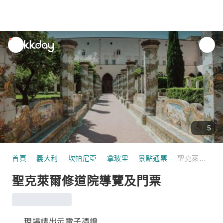
unread
notifications
5
首頁
義大利
坎帕尼亞
拿玻里
景點通票
聖克萊爾修道院導覽及門票
聖克萊爾修道院導覽及門票
現場請出示電子憑證