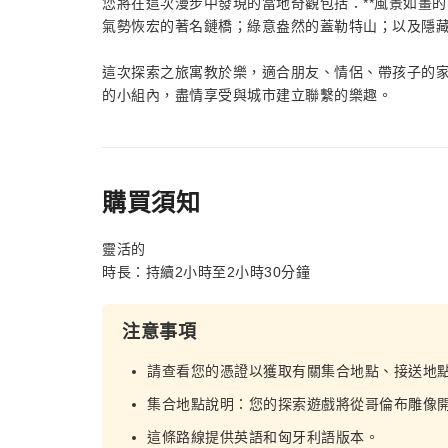
您將在這次漫步中發現的當地奇觀包括：**風景如畫
氣勢恢宏的著名鏈橋；綠意盎然的蓋勒特山；以及隱
這次探索之旅寓教於樂，適合朋友、情侶、帶孩子的
的小組內，盡情享受與城市建立聯繫的樂趣。
購買須知
靈活的
時長：持續2小時至2小時30分鐘
注意事項
請查看您的憑證以獲取有關集合地點、接送地
集合地點說明：您的探索遊戲將從哥倫布雕像開始。 （
這條路線提供英語和匈牙利語版本。