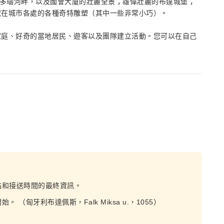
的多瑙河畔，以及國會大廈的壯麗全景；雄偉壯麗的布達城堡；
藏在城市各處的各種奇特雕塑（其中一些非常小巧）。
家庭、好奇的當地居民、遊客以及團隊建立活動。您可以在自己
點和接送時間的最終資訊。
匈牙利布達佩斯，Falk Miksa u.，1055）