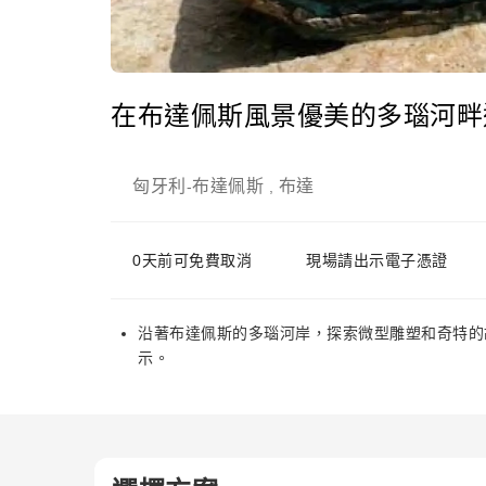
在布達佩斯風景優美的多瑙河畔
匈牙利
布達佩斯
布達
-
,
0天前可免費取消
現場請出示電子憑證
沿著布達佩斯的多瑙河岸，探索微型雕塑和奇特的
示。