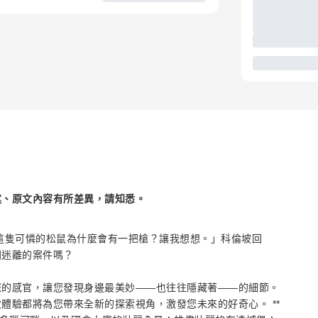
述、原文內容有所差異，請知悉。
這隻可憐的松鼠為什麼會有一把槍？讓我想想。」科倫坡回
朔迷離的案件嗎？
您的感官，讓您發現身邊最美妙——也往往隱藏著——的細節。
體驗都將為您帶來全新的探索視角，激發您未來的好奇心。 **