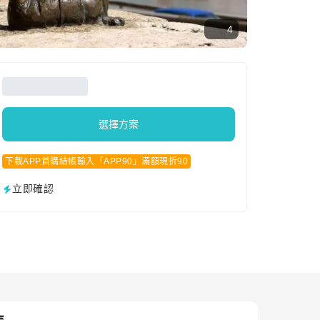
4
選擇方案
下載APP首購結帳輸入「APP90」滿額現折90
立即確認