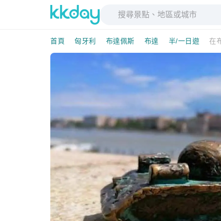
首頁
匈牙利
布達佩斯
布達
半/一日遊
在