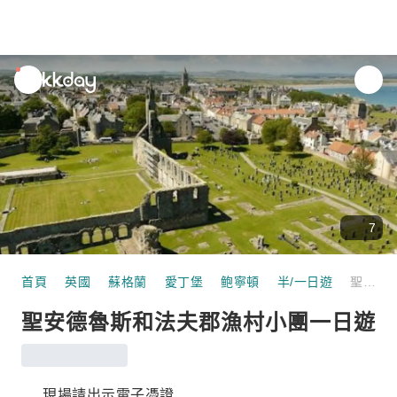
unread
notifications
7
首頁
英國
蘇格蘭
愛丁堡
鲍寧頓
半/一日遊
聖安德魯斯和法夫郡漁村小團一日遊
聖安德魯斯和法夫郡漁村小團一日遊
現場請出示電子憑證