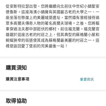
從安斯特拉瑟出發，您將繼續向北前往中世紀小鎮聖安
德魯斯。這座海濱小鎮擁有英國最古老的大學之一、一
座坐落在懸崖上的美麗城堡遺址，當然還有曾經接待過
眾多高爾夫傳奇人物的著名高爾夫球場。之後，您將驅
車穿過法夫郡中部起伏的鄉村，前往福克蘭。福克蘭宮
雄踞於這座古老的村莊之上，但其典型的蘇格蘭小屋和
蜿蜒狹窄的街道使其成為蘇格蘭最美麗的村莊之一。這
裡是返回愛丁堡前的完美最後一站！
購買須知
購買注意事項
重要資訊
取得協助