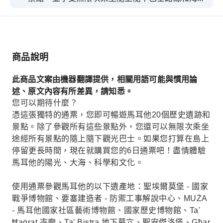
遊船的交通服務。
商品說明
此商品文案由機器翻譯提供，相關用語可能與慣用論
述、原文內容有所差異，請知悉。
您可以期待什麼？
憑這張獨特的通票，您即可暢遊馬耳他20個歷史遺跡和
景點。除了參觀所有這些景點外，您還可以無限次乘坐
途經所有景點的隨上隨下觀光巴士。如果您打算在島上
停留更長時間，現在就購買您的6日通票吧！盡情體驗
馬耳他的陽光、大海、科學和文化。
使用通票參觀馬耳他的以下遺產地：聖埃爾莫堡 - 國家
戰爭博物館、要塞建造者 - 防禦工事解說中心、MUŻA
- 馬耳他國家社區藝術博物館、國家歷史博物館、Ta'
Ħaġrat 寺廟、Ta' Bistra 地下墓穴、聖安傑洛堡、Għar