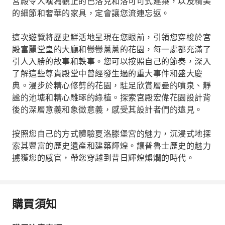
宮殿令人嘆為觀止的巴洛克和洛可可式建築，以及精美
的細節和奢華的家具，定會讓您流連忘返。
這次遊覽將歷史鮮活地呈現在您眼前，引領您穿梭於宮
殿富麗堂皇的大廳和鬱鬱蔥蔥的花園，每一處都充滿了
引人入勝的故事和軼事。您可以按照自己的節奏，深入
了解這些尊貴殿堂中曾經發生過的重大事件和盛大慶
典。漫步於精心修剪的花園，駐足欣賞層疊的噴泉、靜
謐的池塘和精心雕琢的綠植。探索宮殿宏偉花園設計背
後的深層意義和象徵意義，感受其設計者們的遠見。
按照您自己的方式體驗夏洛滕堡宮的魅力，沉浸式地探
索其豐富的歷史遺產和建築輝煌。讓普魯士歷史的魅力
擄獲您的感官，帶您穿越到昔日輝煌燦爛的時代。
購買須知