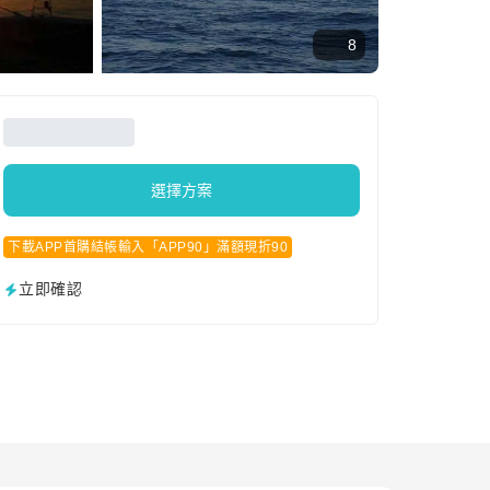
8
選擇方案
下載APP首購結帳輸入「APP90」滿額現折90
立即確認