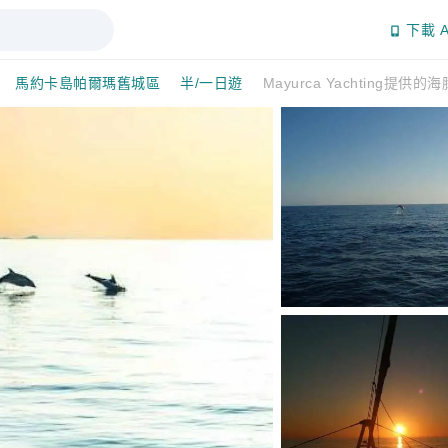
下載 A
馬約卡島帕爾瑪舊城區
半/一日遊
Mayurca Yachting提