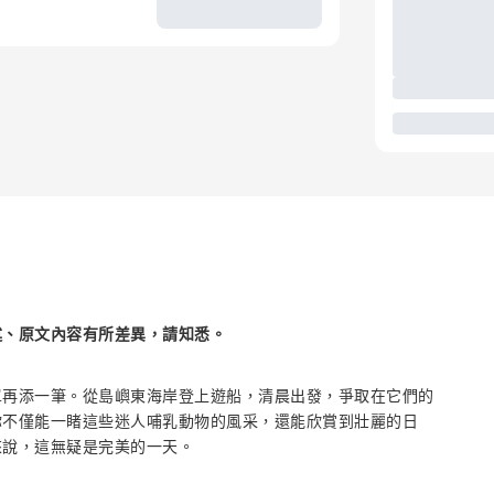
述、原文內容有所差異，請知悉。
單再添一筆。從島嶼東海岸登上遊船，清晨出發，爭取在它們的
你不僅能一睹這些迷人哺乳動物的風采，還能欣賞到壯麗的日
來說，這無疑是完美的一天。