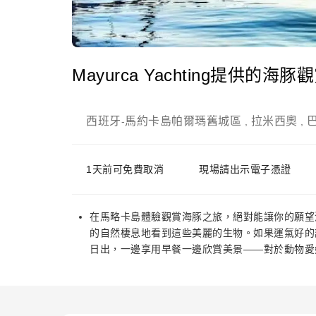
Mayurca Yachting提供的
西班牙
馬約卡島帕爾瑪舊城區
拉米西奧
-
,
,
1天前可免費取消
現場請出示電子憑證
在馬略卡島體驗觀賞海豚之旅，絕對能讓你的願望
的自然棲息地看到這些美麗的生物。如果運氣好的
日出，一邊享用早餐一邊欣賞美景——對於動物愛