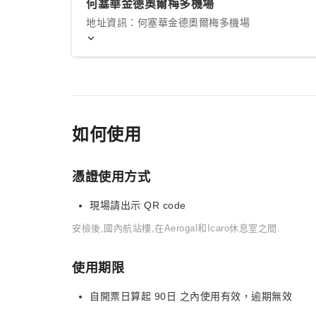
何塞華金德奧爾梅多機場
地址資訊：何塞華金德奧爾梅多機場
如何使用
憑證使用方式
現場請出示 QR code
安檢後,國內航站樓,在Aerogal和Icaro休息室之間.
使用期限
自開票日算起 90日 之內使用有效，逾期無效