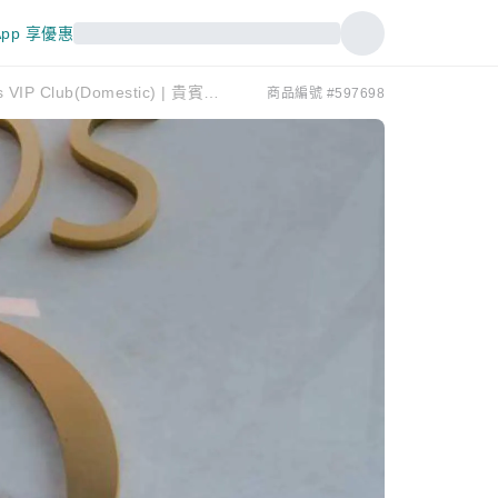
pp 享優惠
何塞華金德奧爾梅多機場(GYE) | Domestic Terminal | Aeropuertos VIP Club(Domestic) | 貴賓室服務
商品編號 #597698