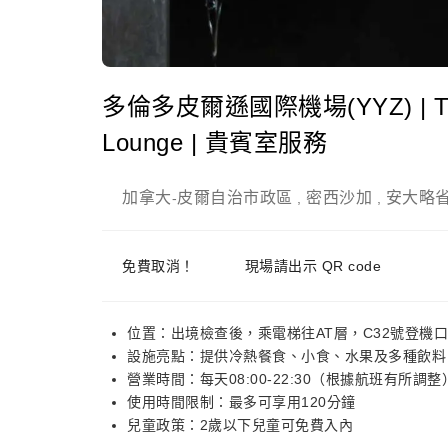
多倫多皮爾遜國際機場(YYZ) | Termin
Lounge | 貴賓室服務
加拿大
皮爾自治市政區
密西沙加
安大略
-
,
,
免費取消！
現場請出示 QR code
位置：出境檢查後，乘電梯往AT層，C32號登機
設施亮點：提供冷熱餐食、小食、水果及多種飲料
營業時間：每天08:00-22:30（根據航班有所調整
使用時間限制：最多可享用120分鐘
兒童政策：2歲以下兒童可免費入內