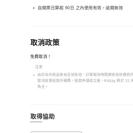
自開票日算起 90日 之內使用有效，逾期無效
取消政策
免費取消！
注意
由於站內商品來自全球各地，訂單取消時間將依該供應商所在
取消政策收取手續費。退款申請成立後，KKday 將於 
為主。
取得協助