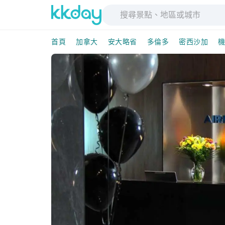
首頁
加拿大
安大略省
多倫多
密西沙加