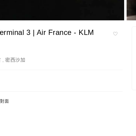
al 3 | Air France - KLM
省
密西沙加
,
口對面
）