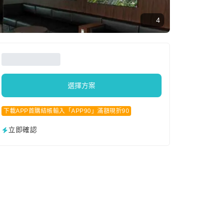
4
選擇方案
下載APP首購結帳輸入「APP90」滿額現折90
立即確認