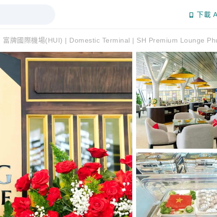
下載 A
富牌國際機場(HUI) | Domestic Terminal | SH Premium Lounge 