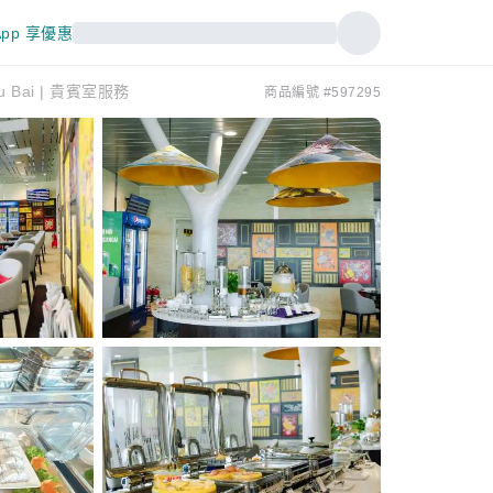
pp 享優惠
Phu Bai | 貴賓室服務
商品編號 #597295