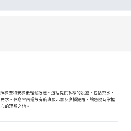
，經過護照檢查和安檢後輕鬆抵達。這裡提供多樣的設施，包括茶水、
的需求。休息室內還設有航班顯示器及廣播提醒，讓您隨時掌握
身心的理想之地。