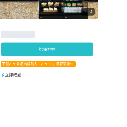
4
選擇方案
下載APP首購結帳輸入「APP90」滿額現折90
立即確認