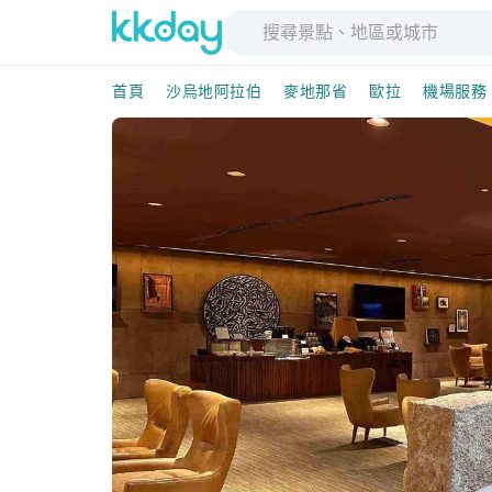
首頁
沙烏地阿拉伯
麥地那省
歐拉
機場服務