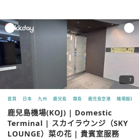
unread
notifications
7
首頁
日本
九州
鹿兒島
霧島
鹿児島空港
機場服務
鹿兒島機場(KOJ) | Domestic
Terminal | スカイラウンジ（SKY
LOUNGE）菜の花 | 貴賓室服務