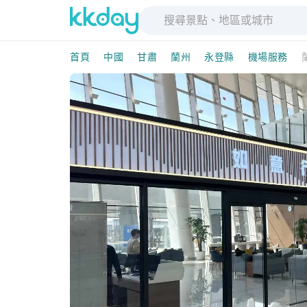
首頁
中國
甘肅
蘭州
永登縣
機場服務