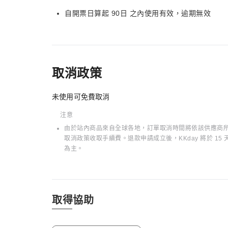
自開票日算起 90日 之內使用有效，逾期無效
取消政策
未使用可免費取消
注意
由於站內商品來自全球各地，訂單取消時間將依該供應商所在
取消政策收取手續費。退款申請成立後，KKday 將於 
為主。
取得協助