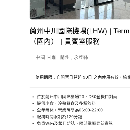
蘭州中川國際機場(LHW) | Term
（國內） | 貴賓室服務
中國
甘肅
蘭州
永登縣
-
,
,
使用期限：自開票日算起 90日 之內使用有效，逾
位於蘭州中川國際機場T3，D60登機口對面
提供小食、冷熱餐食及多種飲料
全年無休，營業時間為06:00-22:00
服務時間限制為120分鐘
免費WiFi及報刊雜誌，隨時掌握最新資訊