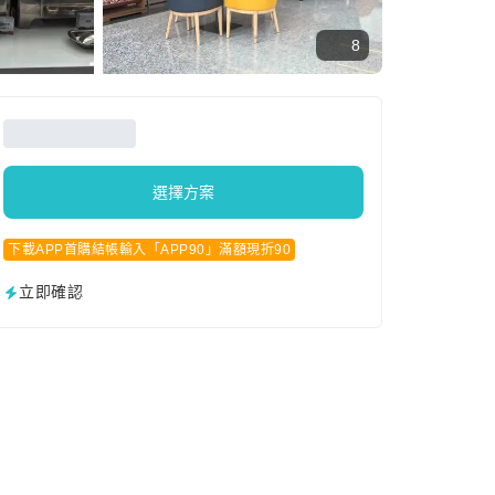
8
選擇方案
下載APP首購結帳輸入「APP90」滿額現折90
立即確認